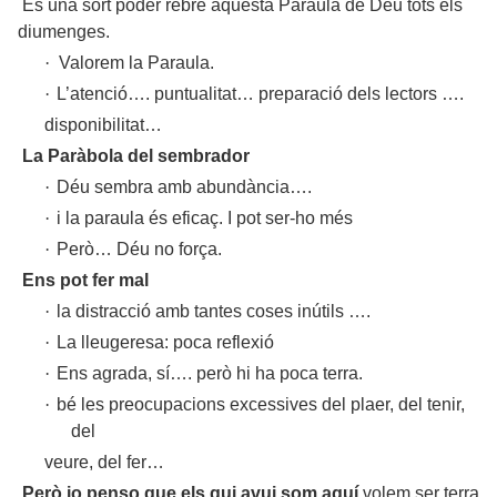
És una sort poder rebre aquesta Paraula de Déu tots els
diumenges.
·
Valorem
la Paraula.
·
L’atenció…. puntualitat… preparació dels lectors ….
disponibilitat…
La Paràbola
del sembrador
·
Déu sembra amb abundància….
·
i la paraula és eficaç. I pot ser-ho més
·
Però… Déu no força.
Ens pot fer mal
·
la distracció amb tantes coses inútils ….
·
La lleugeresa: poca reflexió
·
Ens agrada, sí…. però hi ha poca terra.
·
bé les preocupacions excessives del plaer, del tenir,
del
veure, del fer…
Però jo penso que els qui avui som aquí
volem ser terra