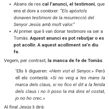
Abans de res
cal l’anunci, el testimoni
, que
ens el doni a conèixer:
“Els apòstols
donaven testimoni de la resurrecció del
Senyor Jesús amb molt valor.”
Al primer que li van donar testimoni va ser a
Tomàs.
Aquest anunci es pot rebutjar o es
pot acollir. A aquest acolliment se’n diu
fe.
Vegem, per contrast,
la manca de fe de Tomàs
.
‘Ells li digueren:
«Hem vist el Senyor.»
Però
ell els contestà:
«Si no veig a les mans la
marca dels claus, si no fico el dit a la ferida
dels claus i no li poso la mà dins el costat,
jo no ho crec.»
Al final Jesús li dirà: