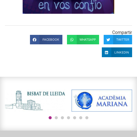
Compartir
FACEBOOK
WHATSAPP
TWITTER
LINKEDIN
1
2
3
4
5
6
7