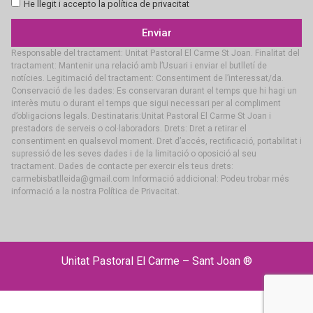
He llegit i accepto la política de privacitat
Enviar
Responsable del tractament: Unitat Pastoral El Carme St Joan. Finalitat del
tractament: Mantenir una relació amb l’Usuari i enviar el butlletí de
notícies. Legitimació del tractament: Consentiment de l’interessat/da.
Conservació de les dades: Es conservaran durant el temps que hi hagi un
interès mutu o durant el temps que sigui necessari per al compliment
d’obligacions legals. Destinataris:Unitat Pastoral El Carme St Joan i
prestadors de serveis o col·laboradors. Drets: Dret a retirar el
consentiment en qualsevol moment. Dret d’accés, rectificació, portabilitat i
supressió de les seves dades i de la limitació o oposició al seu
tractament. Dades de contacte per exercir els teus drets:
carmebisbatlleida@gmail.com Informació addicional: Podeu trobar més
informació a la nostra Política de Privacitat.
Unitat Pastoral El Carme – Sant Joan ®