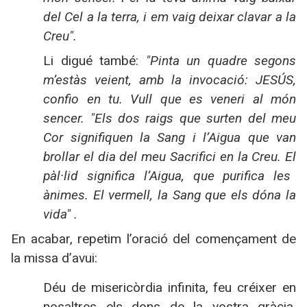
del Cel a la terra, i em vaig deixar clavar a
la
Creu
".
Li digué també:
"Pinta un quadre segons
m’estàs veient, amb la invocació: JESÚS,
confio en tu. Vull que es veneri al món
sencer. "Els dos raigs que surten del meu
Cor signifiquen
la Sang
i l’Aigua que van
brollar el dia del meu Sacrifici en
la Creu. El
pàl·lid significa l’Aigua, que purifica les
ànimes. El vermell,
la Sang
que els dóna la
vida" .
En acabar, repetim l’oració del començament de
la missa d’avui:
Déu de misericòrdia infinita, feu créixer en
nosaltres els dons de la vostra gràcia,