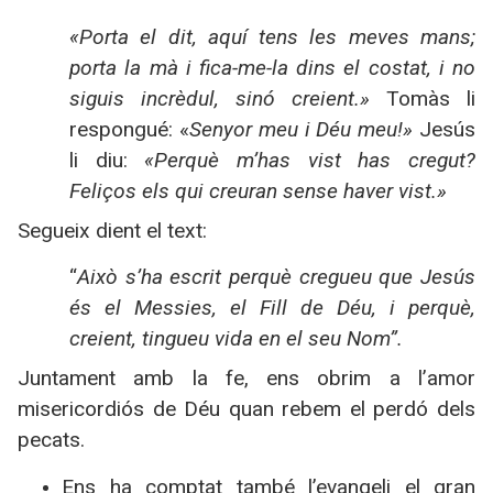
«Porta el dit, aquí tens les meves mans;
porta la mà i fica-me-la dins el costat, i no
siguis incrèdul, sinó creient.»
Tomàs li
respongué: «
Senyor meu i Déu meu!»
Jesús
li diu:
«Perquè m’has vist has cregut?
Feliços els qui creuran sense haver vist.»
Segueix dient el text:
“
Això s’ha escrit perquè cregueu que Jesús
és el Messies, el Fill de Déu, i perquè,
creient, tingueu vida en el seu Nom”.
Juntament amb la fe, ens obrim a l’amor
misericordiós de Déu quan rebem el perdó dels
pecats.
Ens ha comptat també l’evangeli el gran