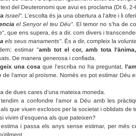
l text del Deuteronomi que avui es proclama (Dt 6, 2-6)
ta
Israel".
L’escolta és ja una obertura a l’altre i li of
encia
el Senyor el teu Déu".
El temor no s’ha de co
re", que ens supera, és a dir, com divers i transcende
a
els seus manaments"
. És a dir, compleix la volunt
dem: estimar "
amb tot el cor, amb tota l’ànima,
sats. De manera generosa i confiada.
egeix una cosa
que l’escriba no ha preguntat,
l’a
e
de l’amor al proïsme. Només es pot estimar Déu es
ta de dues cares d’una mateixa moneda.
 tendim a confondre l’amor a Déu amb les pràctiques
i als que viuen exclosos per la societat i oblidats de
si vivim d’esquena als que pateixen?
estima i passa els anys sense estimar, per més co
nútilment.