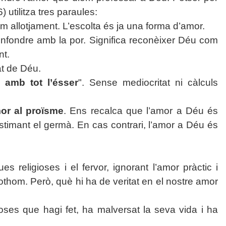
 utilitza tres paraules:
erim allotjament. L’escolta és ja una forma d’amor.
nfondre amb la por. Significa reconèixer Déu com
nt.
at de Déu.
 amb tot l’ésser
". Sense mediocritat ni càlculs
mor al proïsme
. Ens recalca que l’amor a Déu és
timant el germà. En cas contrari, l’amor a Déu és
 religioses i el fervor, ignorant l’amor pràctic i
 tothom. Però, què hi ha de veritat en el nostre amor
ses que hagi fet, ha malversat la seva vida i ha