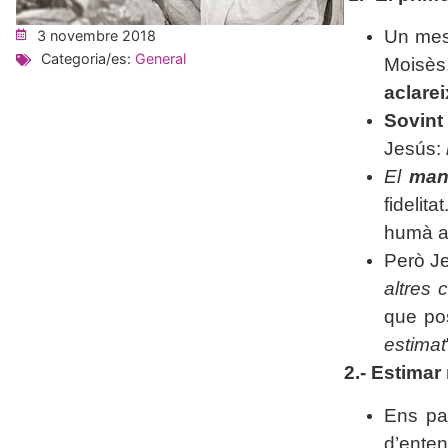
Un mes
3 novembre 2018
Categoria/es:
General
Moisès.
aclarei
Sovint
Jesús:
El
man
fidelit
humà a 
Però J
altres 
que pos
estimat
2.- Estimar 
Ens pa
d’enten