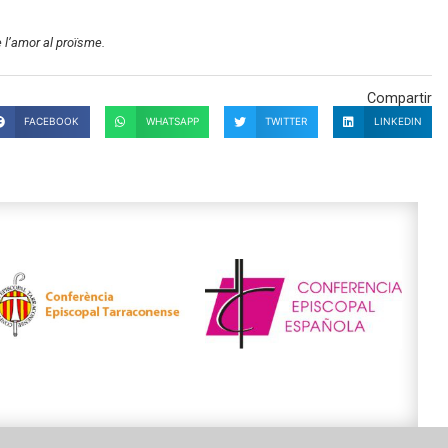
 l’amor al proïsme.
Compartir
FACEBOOK
WHATSAPP
TWITTER
LINKEDIN