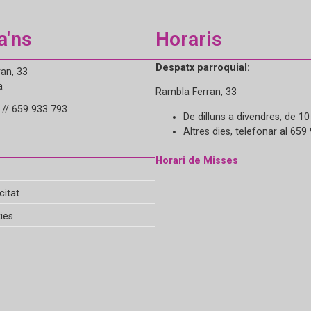
a'ns
Horaris
Despatx parroquial:
an, 33
a
Rambla Ferran, 33
// 659 933 793
De dilluns a divendres, de 10
Altres dies, telefonar al 659
Horari de Misses
citat
ies