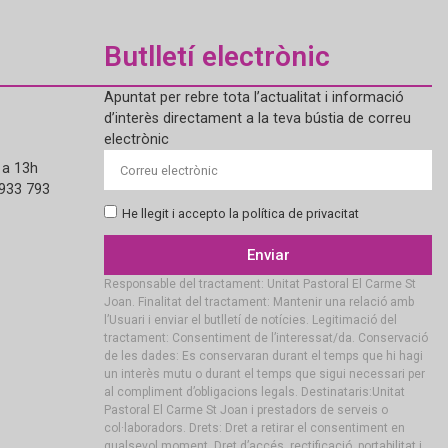
Butlletí electrònic
Apuntat per rebre tota l’actualitat i informació
d’interès directament a la teva bústia de correu
electrònic
 a 13h
 933 793
He llegit i accepto la política de privacitat
Enviar
Responsable del tractament: Unitat Pastoral El Carme St
Joan. Finalitat del tractament: Mantenir una relació amb
l’Usuari i enviar el butlletí de notícies. Legitimació del
tractament: Consentiment de l’interessat/da. Conservació
de les dades: Es conservaran durant el temps que hi hagi
un interès mutu o durant el temps que sigui necessari per
al compliment d’obligacions legals. Destinataris:Unitat
Pastoral El Carme St Joan i prestadors de serveis o
col·laboradors. Drets: Dret a retirar el consentiment en
qualsevol moment. Dret d’accés, rectificació, portabilitat i