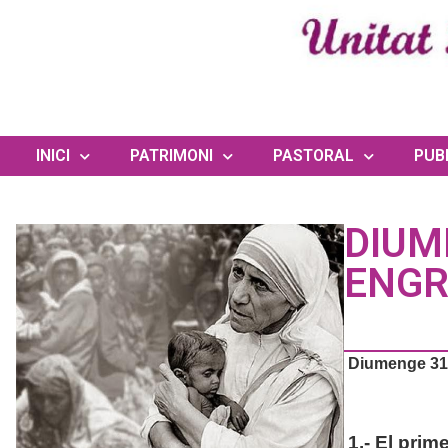
INICI
PATRIMONI
PASTORAL
PUB
DIUM
ENGR
Diumenge 31 
1.- El prim