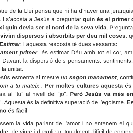
tre de
la Llei
pensa que hi ha d’haver una jerarqui
 I s’acosta a Jesús a preguntar
quin és el primer 
xi quin devia ser el nord de la seva vida
. Pregunta
 vivim dispersos i absorbits per deu mil coses
, 
Estimar
. I aquesta resposta té dues vessants:
ament primer
és estimar Déu amb tot el cor, amb
at. Davant la dispersió dels pensaments, sentiment
la unitat.
esús esmenta al mestre
un
segon manament
, cont
com a tu mateix".
Per moltes cultures aquesta és 
a al "tu" al nivell del "jo".
Però Jesús va més en
". Aquesta és la definitiva superació de l’egoisme.
Es
no és fàcil
ssem la vida parlant de l’amor i no entenem el qu
dre, de viure i d’explicar. Igualment difícil de com