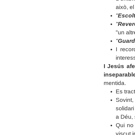
això, e
"
Escol
"
Rever
"un alt
"
Guard
I recor
interes
I Jesús af
inseparabl
mentida.
Es trac
Sovint,
solidar
a Déu, 
Qui no 
viscut i