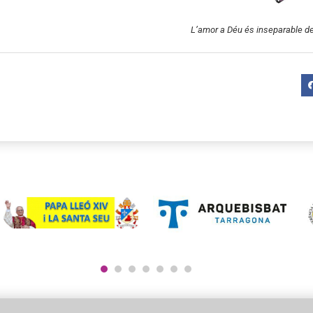
L’amor a Déu és inseparable de
1
2
3
4
5
6
7