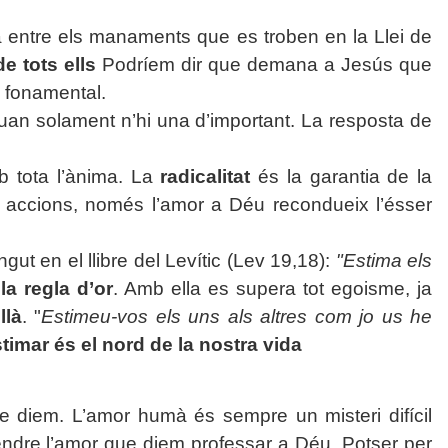
a entre els manaments que es troben en
la Llei
de
de tots ells
Podríem dir que demana a Jesús que
 fonamental.
quan solament n’hi una d’important. La resposta de
 tota l’ànima. La
radicalitat
és la garantia de la
s, accions, només l’amor a Déu recondueix l’ésser
ingut en el llibre del Levític (Lev 19,18):
"Estima els
la regla d’or
. Amb ella es supera tot egoisme, ja
llà
. "
Estimeu-vos els uns als altres com jo us he
timar és el nord de la nostra vida
e diem. L’amor humà és sempre un misteri difícil
prendre l’amor que diem professar a Déu. Potser per