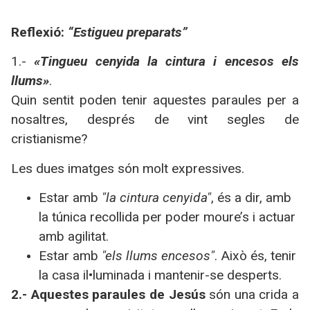
Reflexió:
“Estigueu preparats”
1.-
«Tingueu cenyida la cintura i encesos els
llums»
.
Quin sentit poden tenir aquestes paraules per a
nosaltres, després de vint segles de
cristianisme?
Les dues imatges són molt expressives.
Estar amb
"la cintura cenyida"
, és a dir, amb
la túnica recollida per poder moure’s i actuar
amb agilitat.
Estar amb
"els llums encesos"
. Això és, tenir
la casa il•luminada i mantenir-se desperts.
2.- Aquestes paraules de Jesús
són una crida a