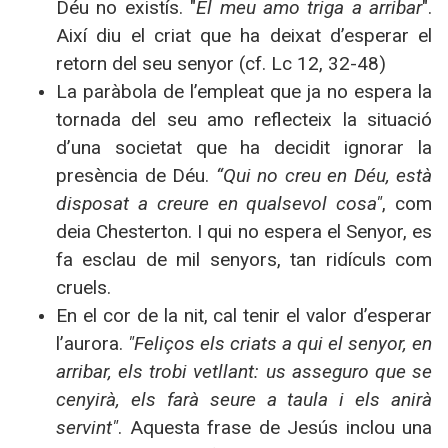
Déu no existís. "
El meu amo triga a arribar
".
Així diu el criat que ha deixat d’esperar el
retorn del seu senyor (cf. Lc 12, 32-48)
La paràbola de l’empleat que ja no espera la
tornada del seu amo reflecteix la situació
d’una societat que ha decidit ignorar la
presència de Déu.
“Qui no creu en Déu, està
disposat a creure en qualsevol cosa"
, com
deia Chesterton. I qui no espera el Senyor, es
fa esclau de mil senyors, tan ridículs com
cruels.
En el cor de la nit, cal tenir el valor d’esperar
l’aurora.
"Feliços els criats a qui el senyor, en
arribar, els trobi vetllant: us asseguro que se
cenyirà, els farà seure a taula i els anirà
servint"
. Aquesta frase de Jesús inclou una