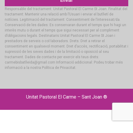
Enviar
Responsable del tractament: Unitat Pastoral El Carme St Joan. Finalitat del
tractament: Mantenir una relació amb l’Usuari i enviar el butlletí de
notícies. Legitimació del tractament: Consentiment de l’interessat/da.
Conservació de les dades: Es conservaran durant el temps que hi hagi un
interès mutu o durant el temps que sigui necessari per al compliment
d’obligacions legals. Destinataris:Unitat Pastoral El Carme St Joan i
prestadors de serveis o col·laboradors. Drets: Dret a retirar el
consentiment en qualsevol moment. Dret d’accés, rectificació, portabilitat i
supressió de les seves dades i de la limitació o oposició al seu
tractament. Dades de contacte per exercir els teus drets:
carmebisbatlleida@gmail.com Informació addicional: Podeu trobar més
informació a la nostra Política de Privacitat.
Unitat Pastoral El Carme – Sant Joan ®