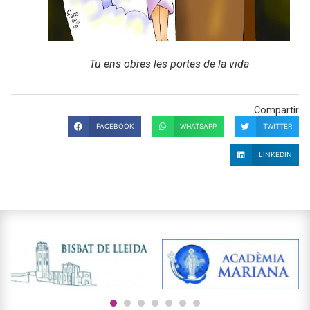
Tu ens obres les portes de la vida
Compartir
FACEBOOK
WHATSAPP
TWITTER
LINKEDIN
1
2
3
4
5
6
7