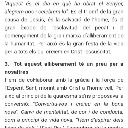
"Aquest és el dia en què ha obrat el Senyor,
alegrem-nos i celebrem-lo".
Es el triomf de la gran
causa de Jesús, és la salvació de l’home, és el
gran èxode de l’esclavitud del pecat i el
començament de la gran marxa d’alliberament de
la humanitat. Per això és la gran festa de la vida
per a tots els qui creiem en Crist ressuscitat.
3.- Tot aquest alliberament té un preu per a
nosaltres
Hem de col•laborar amb la gràcia i la força de
l’Esperit Sant, morint amb Crist a l’home vell. Per
això al principi de la quaresma se’ns proposava la
conversió:
"Convertiu-vos i creieu en la bona
nova". Canvi de mentalitat, de cor i de conducta,
com a principi de vida nova. “Hem d’aspirar dels
béns de dalt "
(Sant Pau) Escombrar de la nostra