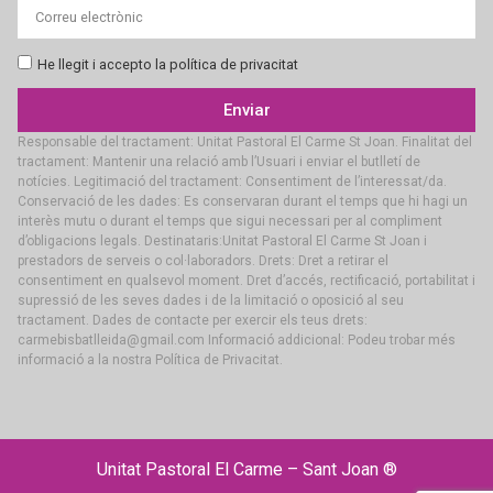
He llegit i accepto la política de privacitat
Enviar
Responsable del tractament: Unitat Pastoral El Carme St Joan. Finalitat del
tractament: Mantenir una relació amb l’Usuari i enviar el butlletí de
notícies. Legitimació del tractament: Consentiment de l’interessat/da.
Conservació de les dades: Es conservaran durant el temps que hi hagi un
interès mutu o durant el temps que sigui necessari per al compliment
d’obligacions legals. Destinataris:Unitat Pastoral El Carme St Joan i
prestadors de serveis o col·laboradors. Drets: Dret a retirar el
consentiment en qualsevol moment. Dret d’accés, rectificació, portabilitat i
supressió de les seves dades i de la limitació o oposició al seu
tractament. Dades de contacte per exercir els teus drets:
carmebisbatlleida@gmail.com Informació addicional: Podeu trobar més
informació a la nostra Política de Privacitat.
Unitat Pastoral El Carme – Sant Joan ®