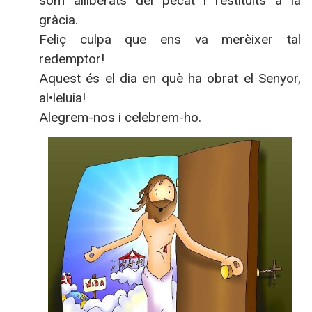
som alliberats del pecat i restituïts a la
gràcia.
Feliç culpa que ens va merèixer tal
redemptor!
Aquest és el dia en què ha obrat el Senyor,
al•leluia!
Alegrem-nos i celebrem-ho.