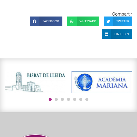
Compartir
FACEBOOK
WHATSAPP
TWITTER
LINKEDIN
1
2
3
4
5
6
7