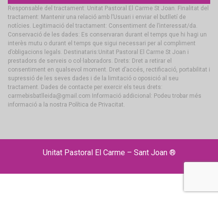
Responsable del tractament: Unitat Pastoral El Carme St Joan. Finalitat del
tractament: Mantenir una relació amb l’Usuari i enviar el butlletí de
notícies. Legitimació del tractament: Consentiment de l’interessat/da.
Conservació de les dades: Es conservaran durant el temps que hi hagi un
interès mutu o durant el temps que sigui necessari per al compliment
d’obligacions legals. Destinataris:Unitat Pastoral El Carme St Joan i
prestadors de serveis o col·laboradors. Drets: Dret a retirar el
consentiment en qualsevol moment. Dret d’accés, rectificació, portabilitat i
supressió de les seves dades i de la limitació o oposició al seu
tractament. Dades de contacte per exercir els teus drets:
carmebisbatlleida@gmail.com Informació addicional: Podeu trobar més
informació a la nostra Política de Privacitat.
Unitat Pastoral El Carme – Sant Joan ®