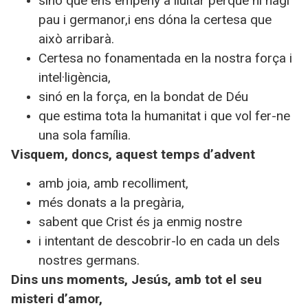
sino que ens empeny a lluitar perquè hi hagi
pau i germanor,
i ens dóna la certesa que
això arribarà.
Certesa no fonamentada en la nostra força i
intel·ligència,
sinó en la força, en la bondat de Déu
que estima tota la humanitat i que vol fer-ne
una sola família.
Visquem, doncs, aquest temps d’advent
amb joia, amb recolliment,
més donats a la pregària,
sabent que Crist és ja enmig nostre
i intentant de descobrir-lo en cada un dels
nostres germans.
Dins uns moments, Jesús, amb tot el seu
misteri d’amor,