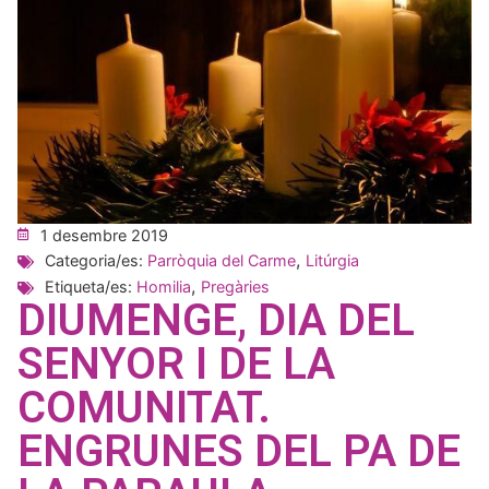
1 desembre 2019
,
Categoria/es:
Parròquia del Carme
Litúrgia
,
Etiqueta/es:
Homilia
Pregàries
DIUMENGE, DIA DEL
SENYOR I DE LA
COMUNITAT.
ENGRUNES DEL PA DE