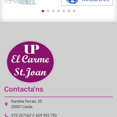
1
2
3
4
5
6
7
Contacta'ns
Rambla Ferran, 33
25007 Lleida
973 237162 // 659 933 793