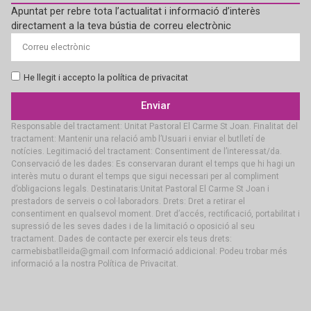
Apuntat per rebre tota l’actualitat i informació d’interès
directament a la teva bústia de correu electrònic
He llegit i accepto la política de privacitat
Enviar
Responsable del tractament: Unitat Pastoral El Carme St Joan. Finalitat del
tractament: Mantenir una relació amb l’Usuari i enviar el butlletí de
notícies. Legitimació del tractament: Consentiment de l’interessat/da.
Conservació de les dades: Es conservaran durant el temps que hi hagi un
interès mutu o durant el temps que sigui necessari per al compliment
d’obligacions legals. Destinataris:Unitat Pastoral El Carme St Joan i
prestadors de serveis o col·laboradors. Drets: Dret a retirar el
consentiment en qualsevol moment. Dret d’accés, rectificació, portabilitat i
supressió de les seves dades i de la limitació o oposició al seu
tractament. Dades de contacte per exercir els teus drets:
carmebisbatlleida@gmail.com Informació addicional: Podeu trobar més
informació a la nostra Política de Privacitat.