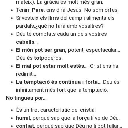
mateix). La gràcia és molt més gran.
Tenim
Pare
, ens dirà Jesús. No som orfes:
Si vesteix els
lliris
del camp i alimenta els
pardals,¿què no farà amb vosaltres?
Déu té comptats cada un dels vostres
cabells
…
El món pot ser gran,
potent, espectacular…
Déu és
tot
poderós.
El mal pot estar molt estès
…. Crist ens ha
redimit…
La temptació és contínua i forta.
.. Déu és
infinitament més fort que la temptació.
No tingueu por…
És un tret característic del cristià:
humil
, perquè sap que la força li ve de Déu.
confiat
, perquè sap que Déu no li pot fallar…