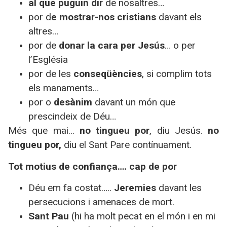
al que puguin dir
de nosaltres…
por d
e mostrar-nos cristians
davant els
altres…
por de
donar la cara per Jesús
… o per
l’Església
por de les
conseqüències
, si complim tots
els manaments…
por o
desànim
davant un món que
prescindeix de Déu…
Més que mai…
no tingueu por
, diu Jesús.
no
tingueu por,
diu el Sant Pare contínuament.
Tot motius de confiança…. cap de por
Déu em fa costat…..
Jeremies
davant les
persecucions i amenaces de mort.
Sant Pau
(hi ha molt pecat en el món i en mi