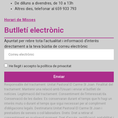
De dilluns a divendres, de 10 a 13h
Altres dies, telefonar al 659 933 793
Horari de Misses
Butlletí electrònic
Apuntat per rebre tota l’actualitat i informació d’interès
directament a la teva bústia de correu electrònic
He llegit i accepto la política de privacitat
Enviar
Responsable del tractament: Unitat Pastoral El Carme St Joan. Finalitat del
tractament: Mantenir una relació amb l’Usuari i enviar el butlletí de
notícies. Legitimació del tractament: Consentiment de l’interessat/da.
Conservació de les dades: Es conservaran durant el temps que hi hagi un
interès mutu o durant el temps que sigui necessari per al compliment
d’obligacions legals. Destinataris:Unitat Pastoral El Carme St Joan i
prestadors de serveis o col·laboradors. Drets: Dret a retirar el
consentiment en qualsevol moment. Dret d’accés, rectificació, portabilitat i