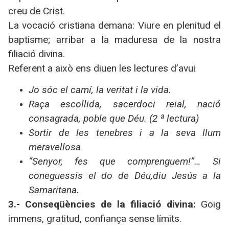
creu de Crist.
La vocació cristiana demana: Viure en plenitud el
baptisme; arribar a la maduresa de la nostra
filiació divina.
Referent a això ens diuen les lectures d’avui
:
Jo sóc el camí, la veritat i la vida.
Raça escollida, sacerdoci reial, nació
consagrada, poble que Déu. (2 ª lectura)
Sortir de les tenebres i a la seva llum
meravellosa
.
“Senyor, fes que comprenguem!”… Si
coneguessis el do de Déu,diu Jesús a la
Samaritana.
3.- Conseqüències de la filiació divina:
Goig
immens, gratitud, confiança sense límits.