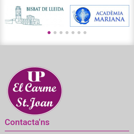
1
2
3
4
5
6
7
Contacta'ns