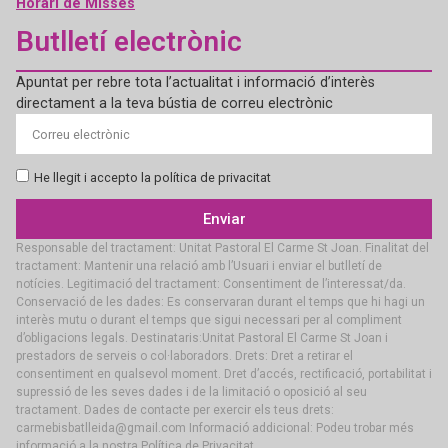
Horari de Misses
Butlletí electrònic
Apuntat per rebre tota l’actualitat i informació d’interès
directament a la teva bústia de correu electrònic
He llegit i accepto la política de privacitat
Enviar
Responsable del tractament: Unitat Pastoral El Carme St Joan. Finalitat del
tractament: Mantenir una relació amb l’Usuari i enviar el butlletí de
notícies. Legitimació del tractament: Consentiment de l’interessat/da.
Conservació de les dades: Es conservaran durant el temps que hi hagi un
interès mutu o durant el temps que sigui necessari per al compliment
d’obligacions legals. Destinataris:Unitat Pastoral El Carme St Joan i
prestadors de serveis o col·laboradors. Drets: Dret a retirar el
consentiment en qualsevol moment. Dret d’accés, rectificació, portabilitat i
supressió de les seves dades i de la limitació o oposició al seu
tractament. Dades de contacte per exercir els teus drets:
carmebisbatlleida@gmail.com Informació addicional: Podeu trobar més
informació a la nostra Política de Privacitat.