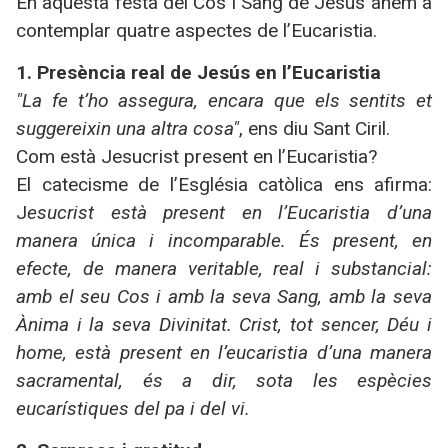
En aquesta festa del Cos i Sang de Jesús anem a
contemplar quatre aspectes de l’Eucaristia.
1. Presència real de Jesús en l’Eucaristia
"La fe t’ho assegura, encara que els sentits et
suggereixin una altra cosa"
, ens diu Sant Ciril.
Com està Jesucrist present en l’Eucaristia?
El catecisme de l’Església catòlica ens afirma:
J
esucrist està present en l’Eucaristia d’una
manera única i incomparable. És present, en
efecte, de manera veritable, real i substancial:
amb el seu Cos i amb la seva Sang, amb la seva
Ànima i la seva Divinitat. Crist, tot sencer, Déu i
home, està present en l’eucaristia d’una manera
sacramental, és a dir, sota les espècies
eucarístiques del pa i del vi.