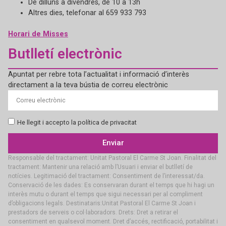
De dilluns a divendres, de 10 a 13h
Altres dies, telefonar al 659 933 793
Horari de Misses
Butlletí electrònic
Apuntat per rebre tota l’actualitat i informació d’interès
directament a la teva bústia de correu electrònic
He llegit i accepto la política de privacitat
Enviar
Responsable del tractament: Unitat Pastoral El Carme St Joan. Finalitat del
tractament: Mantenir una relació amb l’Usuari i enviar el butlletí de
notícies. Legitimació del tractament: Consentiment de l’interessat/da.
Conservació de les dades: Es conservaran durant el temps que hi hagi un
interès mutu o durant el temps que sigui necessari per al compliment
d’obligacions legals. Destinataris:Unitat Pastoral El Carme St Joan i
prestadors de serveis o col·laboradors. Drets: Dret a retirar el
consentiment en qualsevol moment. Dret d’accés, rectificació, portabilitat i