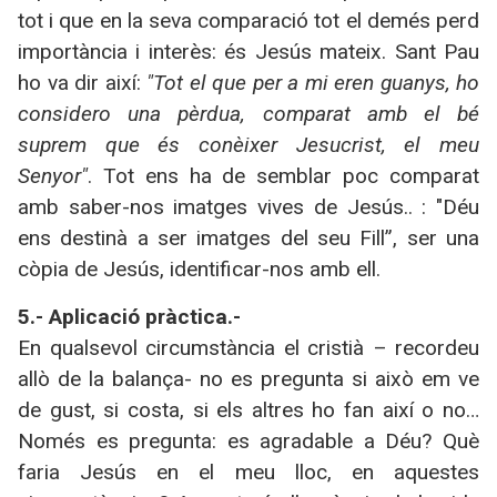
tot i que en la seva comparació tot el demés perd
importància i interès: és Jesús mateix. Sant Pau
ho va dir així:
"Tot el que per a mi eren guanys, ho
considero una pèrdua, comparat amb el bé
suprem que és conèixer Jesucrist, el meu
Senyor"
. Tot ens ha de semblar poc comparat
amb saber-nos imatges vives de Jesús.. : "Déu
ens destinà a ser imatges del seu Fill”, ser una
còpia de Jesús, identificar-nos amb ell.
5.- Aplicació pràctica.-
En qualsevol circumstància el cristià – recordeu
allò de la balança- no es pregunta si això em ve
de gust, si costa, si els altres ho fan així o no…
Només es pregunta: es agradable a Déu? Què
faria Jesús en el meu lloc, en aquestes