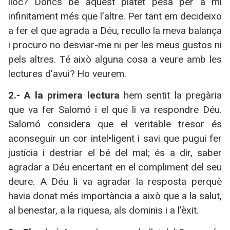
lloc? Doncs bé aquest platet pesa per a mi
infinitament més que l’altre. Per tant em decideixo
a fer el que agrada a Déu, recullo la meva balança
i procuro no desviar-me ni per les meus gustos ni
pels altres. Té això alguna cosa a veure amb les
lectures d’avui? Ho veurem.
2.- A la primera lectura
hem sentit la pregària
que va fer Salomó i el que li va respondre Déu.
Salomó considera que el veritable tresor és
aconseguir un cor intel•ligent i savi que pugui fer
justícia i destriar el bé del mal; és a dir, saber
agradar a Déu encertant en el compliment del seu
deure. A Déu li va agradar la resposta perquè
havia donat més importància a això que a la salut,
al benestar, a la riquesa, als dominis i a l’èxit.