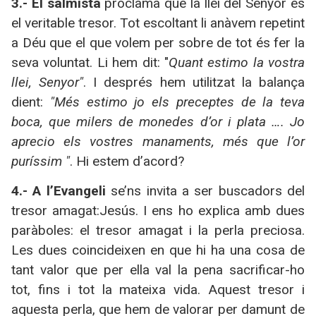
3.- El salmista
proclama que la llei del Senyor és
el veritable tresor. Tot escoltant li anàvem repetint
a Déu que el que volem per sobre de tot és fer la
seva voluntat. Li hem dit: "
Quant estimo la vostra
llei, Senyor"
. I després hem utilitzat la balança
dient:
"Més estimo jo els preceptes de la teva
boca, que milers de monedes d’or i plata …. Jo
aprecio els vostres manaments, més que l’or
puríssim "
. Hi estem d’acord?
4.- A l’Evangeli
se’ns invita a ser buscadors del
tresor amagat:Jesús. I ens ho explica amb dues
paràboles: el tresor amagat i la perla preciosa.
Les dues coincideixen en que hi ha una cosa de
tant valor que per ella val la pena sacrificar-ho
tot, fins i tot la mateixa vida. Aquest tresor i
aquesta perla, que hem de valorar per damunt de