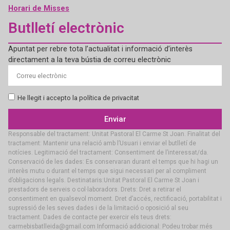
Horari de Misses
Butlletí electrònic
Apuntat per rebre tota l’actualitat i informació d’interès
directament a la teva bústia de correu electrònic
He llegit i accepto la política de privacitat
Enviar
Responsable del tractament: Unitat Pastoral El Carme St Joan. Finalitat del
tractament: Mantenir una relació amb l’Usuari i enviar el butlletí de
notícies. Legitimació del tractament: Consentiment de l’interessat/da.
Conservació de les dades: Es conservaran durant el temps que hi hagi un
interès mutu o durant el temps que sigui necessari per al compliment
d’obligacions legals. Destinataris:Unitat Pastoral El Carme St Joan i
prestadors de serveis o col·laboradors. Drets: Dret a retirar el
consentiment en qualsevol moment. Dret d’accés, rectificació, portabilitat i
supressió de les seves dades i de la limitació o oposició al seu
tractament. Dades de contacte per exercir els teus drets:
carmebisbatlleida@gmail.com Informació addicional: Podeu trobar més