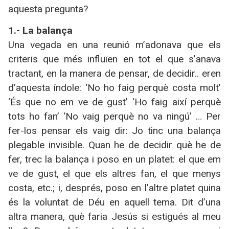
aquesta pregunta?
1.- La balança
Una vegada en una reunió m’adonava que els
criteris que més influïen en tot el que s’anava
tractant, en la manera de pensar, de decidir.. eren
d’aquesta índole: ‘No ho faig perquè costa molt’
‘És que no em ve de gust’ ‘Ho faig així perquè
tots ho fan’ ‘No vaig perquè no va ningú’ … Per
fer-los pensar els vaig dir: Jo tinc una balança
plegable invisible. Quan he de decidir què he de
fer, trec la balança i poso en un platet: el que em
ve de gust, el que els altres fan, el que menys
costa, etc.; i, després, poso en l’altre platet quina
és la voluntat de Déu en aquell tema. Dit d’una
altra manera, què faria Jesús si estigués al meu