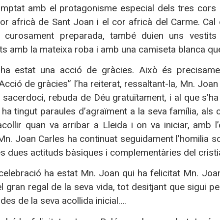
omptat amb el protagonisme especial dels tres cors g
or africà de Sant Joan i el cor africà del Carme. Ca
t curosament preparada, també duien uns vestits a
s amb la mateixa roba i amb una camiseta blanca que 
a ha estat una acció de gràcies. Això és precisamen
“Acció de gràcies” l’ha reiterat, ressaltant-la, Mn. Joa
l sacerdoci, rebuda de Déu gratuïtament, i al que s’ha 
ha tingut paraules d’agraïment a la seva família, als 
collir quan va arribar a Lleida i on va iniciar, amb l
Mn. Joan Carles ha continuat seguidament l’homilia sobr
es dues actituds bàsiques i complementàries del cristià, 
elebració ha estat Mn. Joan qui ha felicitat Mn. Joan
el gran regal de la seva vida, tot desitjant que sigui 
des de la seva acollida inicial….