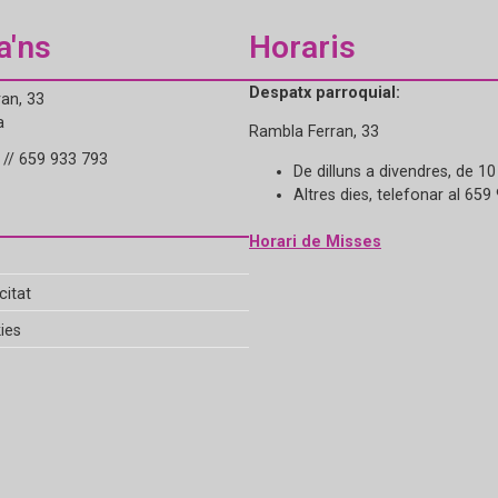
a'ns
Horaris
Despatx parroquial:
an, 33
a
Rambla Ferran, 33
// 659 933 793
De dilluns a divendres, de 10
Altres dies, telefonar al 659
Horari de Misses
citat
ies