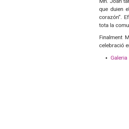
Mn. Joan tam
que duien el
corazón”. Ef
tota la comu
Finalment M
celebració e
Galeria