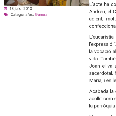
L’acte ha c
18 juliol 2010
Andreu, el C
Categoria/es:
General
adient, mol
confeccionat
L’eucaristi
l’expressió 
la vocació a
vida. També 
Joan el va a
sacerdotal. 
Maria, i en l
Acabada la c
acollit com 
la parròquia 