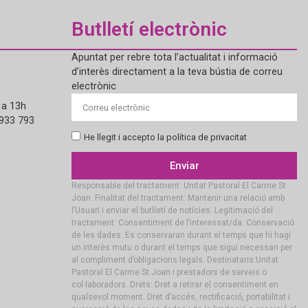
Butlletí electrònic
Apuntat per rebre tota l’actualitat i informació
d’interès directament a la teva bústia de correu
electrònic
 a 13h
 933 793
He llegit i accepto la política de privacitat
Enviar
Responsable del tractament: Unitat Pastoral El Carme St
Joan. Finalitat del tractament: Mantenir una relació amb
l’Usuari i enviar el butlletí de notícies. Legitimació del
tractament: Consentiment de l’interessat/da. Conservació
de les dades: Es conservaran durant el temps que hi hagi
un interès mutu o durant el temps que sigui necessari per
al compliment d’obligacions legals. Destinataris:Unitat
Pastoral El Carme St Joan i prestadors de serveis o
col·laboradors. Drets: Dret a retirar el consentiment en
qualsevol moment. Dret d’accés, rectificació, portabilitat i