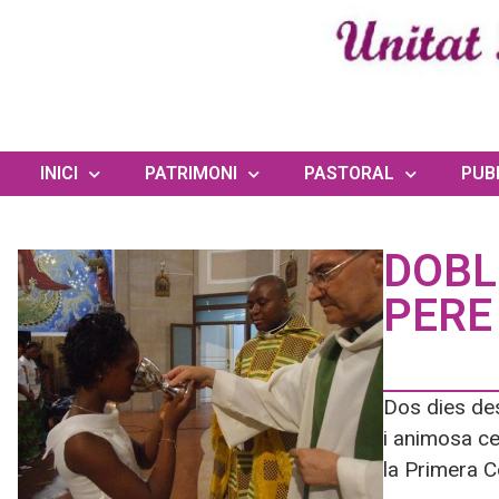
INICI
PATRIMONI
PASTORAL
PUB
DOBL
PERE
Dos dies des
i animosa ce
la Primera C