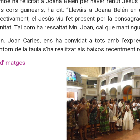
bé ha felicitat a Joana Belén per haver rebut Jesús 
s cors guineans, ha dit: “Lleváis a Joana Belén en 
ectivament, el Jesús viu fet present per la consagra
nitat. Tal com ha ressaltat Mn. Joan, cal que mantingu
n. Joan Carles, ens ha convidat a tots amb l’expre
ntorn de la taula s’ha realitzat als baixos recentment r
 d’imatges