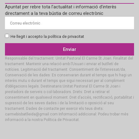
Apuntat per rebre tota l’actualitat i informació d’interès
directament a la teva bústia de correu electrònic
He llegit i accepto la política de privacitat
Enviar
Responsable del tractament: Unitat Pastoral El Carme St Joan. Finalitat del
tractament: Mantenir una relació amb l’Usuari i enviar el butlletí de
notícies. Legitimació del tractament: Consentiment de l’interessat/da.
Conservació de les dades: Es conservaran durant el temps que hi hagi un
interès mutu o durant el temps que sigui necessari per al compliment
d’obligacions legals. Destinataris:Unitat Pastoral El Carme St Joan i
prestadors de serveis o col·laboradors. Drets: Dret a retirar el
consentiment en qualsevol moment. Dret d’accés, rectificació, portabilitat i
supressió de les seves dades i de la limitació o oposició al seu
tractament. Dades de contacte per exercir els teus drets:
carmebisbatlleida@gmail.com Informació addicional: Podeu trobar més
informació a la nostra Política de Privacitat.