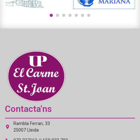
1
2
3
4
5
6
7
Contacta'ns
Rambla Ferran, 33
25007 Lleida