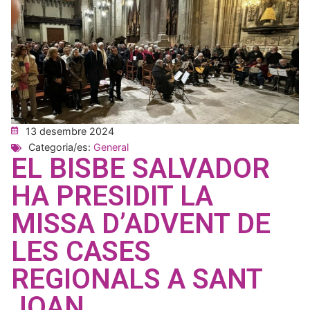
13 desembre 2024
Categoria/es:
General
EL BISBE SALVADOR
HA PRESIDIT LA
MISSA D’ADVENT DE
LES CASES
REGIONALS A SANT
JOAN