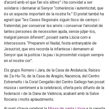
d’acord amb el que fan els altres” i ha convidat a ser
solidaris i demanar al Senyor “coherència i autenticitat, que
és un aspecte important de la nostra fe.” El prelat també ha
agraït que “les Cases Regionals siguin llocs de carinyo i
fraternitat, per conservar les arrels i conservar l’amistat de
tantes persones de necessiten ajuda, sense jutjar-los,
malgrat pensin diferent”, posant santa Llúcia com a
intercessora. “Preparem el Nadal, festa entranyable de
Jesucrist, que ens recorda la infantesa i demanem al
Senyor que la justícia i la pau i la proximitat visquin sempre
en el nostre cor”.
Els grups Romero i Jara, de la Casa de Andalucía; Raíces
de Za-Hu-Te, de la Casa de Aragón; Nacencia, del Centro
Extremeño i la Coral Cengallei del Centro Gallego han posat
música i sentiment a la celebració, oferta pels difunts de la
federació i de la Dana de València, acabant amb la Salve
Rociera i molts aplaudiments.
Al matí s’havia celebrat la
Missa de santa
Llúcia
a la capella