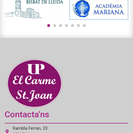
1
2
3
4
5
6
7
Contacta'ns
Rambla Ferran, 33