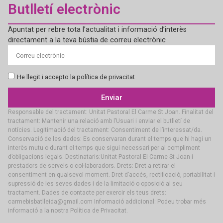
Butlletí electrònic
Apuntat per rebre tota l’actualitat i informació d’interès
directament a la teva bústia de correu electrònic
He llegit i accepto la política de privacitat
Enviar
Responsable del tractament: Unitat Pastoral El Carme St Joan. Finalitat del
tractament: Mantenir una relació amb l’Usuari i enviar el butlletí de
notícies. Legitimació del tractament: Consentiment de l’interessat/da.
Conservació de les dades: Es conservaran durant el temps que hi hagi un
interès mutu o durant el temps que sigui necessari per al compliment
d’obligacions legals. Destinataris:Unitat Pastoral El Carme St Joan i
prestadors de serveis o col·laboradors. Drets: Dret a retirar el
consentiment en qualsevol moment. Dret d’accés, rectificació, portabilitat i
supressió de les seves dades i de la limitació o oposició al seu
tractament. Dades de contacte per exercir els teus drets:
carmebisbatlleida@gmail.com Informació addicional: Podeu trobar més
informació a la nostra Política de Privacitat.