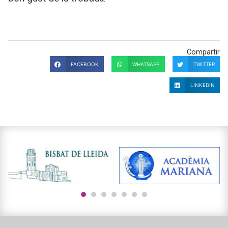
Compartir
FACEBOOK
WHATSAPP
TWITTER
LINKEDIN
1
2
3
4
5
6
7