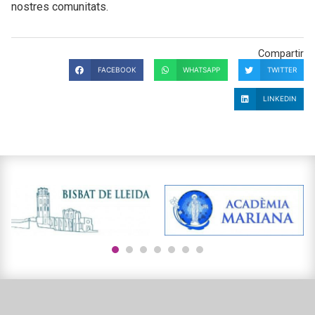
nostres comunitats.
Compartir
FACEBOOK
WHATSAPP
TWITTER
LINKEDIN
1
2
3
4
5
6
7