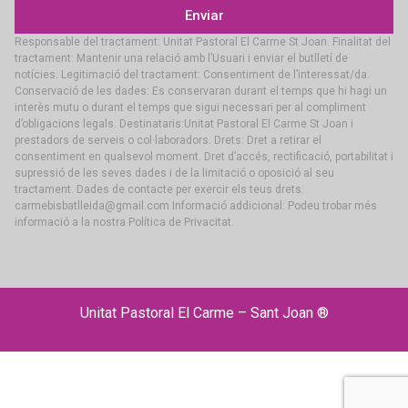
Enviar
Responsable del tractament: Unitat Pastoral El Carme St Joan. Finalitat del
tractament: Mantenir una relació amb l’Usuari i enviar el butlletí de
notícies. Legitimació del tractament: Consentiment de l’interessat/da.
Conservació de les dades: Es conservaran durant el temps que hi hagi un
interès mutu o durant el temps que sigui necessari per al compliment
d’obligacions legals. Destinataris:Unitat Pastoral El Carme St Joan i
prestadors de serveis o col·laboradors. Drets: Dret a retirar el
consentiment en qualsevol moment. Dret d’accés, rectificació, portabilitat i
supressió de les seves dades i de la limitació o oposició al seu
tractament. Dades de contacte per exercir els teus drets:
carmebisbatlleida@gmail.com Informació addicional: Podeu trobar més
informació a la nostra Política de Privacitat.
Unitat Pastoral El Carme – Sant Joan ®