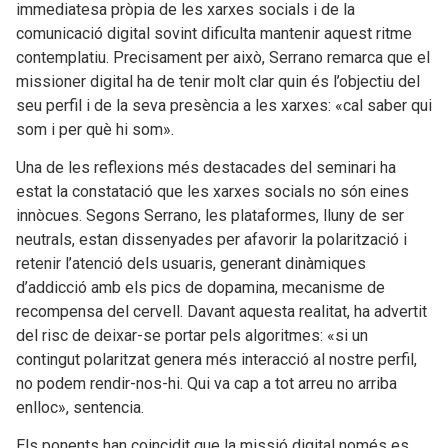
immediatesa pròpia de les xarxes socials i de la
comunicació digital sovint dificulta mantenir aquest ritme
contemplatiu. Precisament per això, Serrano remarca que el
missioner digital ha de tenir molt clar quin és l’objectiu del
seu perfil i de la seva presència a les xarxes: «cal saber qui
som i per què hi som».
Una de les reflexions més destacades del seminari ha
estat la constatació que les xarxes socials no són eines
innòcues. Segons Serrano, les plataformes, lluny de ser
neutrals, estan dissenyades per afavorir la polarització i
retenir l’atenció dels usuaris, generant dinàmiques
d’addicció amb els pics de dopamina, mecanisme de
recompensa del cervell. Davant aquesta realitat, ha advertit
del risc de deixar-se portar pels algoritmes: «si un
contingut polaritzat genera més interacció al nostre perfil,
no podem rendir-nos-hi. Qui va cap a tot arreu no arriba
enlloc», sentencia.
Els ponents han coincidit que la missió digital només es