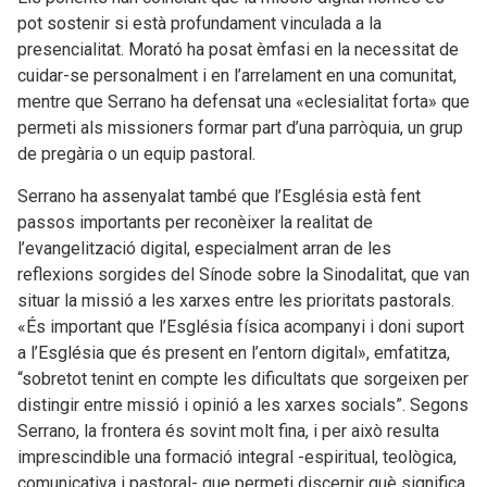
pot sostenir si està profundament vinculada a la
presencialitat. Morató ha posat èmfasi en la necessitat de
cuidar-se personalment i en l’arrelament en una comunitat,
mentre que Serrano ha defensat una «eclesialitat forta» que
permeti als missioners formar part d’una parròquia, un grup
de pregària o un equip pastoral.
Serrano ha assenyalat també que l’Església està fent
passos importants per reconèixer la realitat de
l’evangelització digital, especialment arran de les
reflexions sorgides del Sínode sobre la Sinodalitat, que van
situar la missió a les xarxes entre les prioritats pastorals.
«És important que l’Església física acompanyi i doni suport
a l’Església que és present en l’entorn digital», emfatitza,
“sobretot tenint en compte les dificultats que sorgeixen per
distingir entre missió i opinió a les xarxes socials”. Segons
Serrano, la frontera és sovint molt fina, i per això resulta
imprescindible una formació integral -espiritual, teològica,
comunicativa i pastoral- que permeti discernir què significa