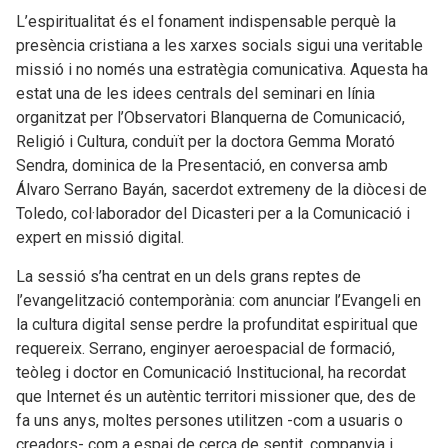
L’espiritualitat és el fonament indispensable perquè la
presència cristiana a les xarxes socials sigui una veritable
missió i no només una estratègia comunicativa. Aquesta ha
estat una de les idees centrals del seminari en línia
organitzat per l’Observatori Blanquerna de Comunicació,
Religió i Cultura, conduït per la doctora Gemma Morató
Sendra, dominica de la Presentació, en conversa amb
Álvaro Serrano Bayán, sacerdot extremeny de la diòcesi de
Toledo, col·laborador del Dicasteri per a la Comunicació i
expert en missió digital.
La sessió s’ha centrat en un dels grans reptes de
l’evangelització contemporània: com anunciar l’Evangeli en
la cultura digital sense perdre la profunditat espiritual que
requereix. Serrano, enginyer aeroespacial de formació,
teòleg i doctor en Comunicació Institucional, ha recordat
que Internet és un autèntic territori missioner que, des de
fa uns anys, moltes persones utilitzen -com a usuaris o
creadors- com a espai de cerca de sentit, companyia i