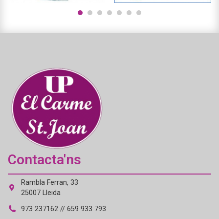
1
2
3
4
5
6
7
Contacta'ns
Rambla Ferran, 33
25007 Lleida
973 237162 // 659 933 793