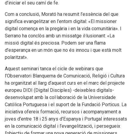
d’iniciar el seu camí de fe.
Com a conclusió, Morató ha resumit l’essència del que
significa evangelitzar en l’entorn digital: «El missioner
digital comença en la pregària i en la vida comunitària». I
Serrano ha conclòs amb un missatge il·lusionant: «La
missió digital és preciosa. Podem ser una flama
d’esperança en un món que no és innocu i que està molt
polaritzat».
Aquest seminari tanca el cicle de webinars que
l’Observatori Blanquerna de Comunicació, Religió i Cultura
ha organitzat al llarg d’aquest curs en el marc del projecte
europeu DIDI (Digital Disciples) -deixebles digitals-
desenvolupat amb la col·laboració de la Universidade
Católica Portuguesa i el suport de la Fundació Porticus. La
iniciativa ofereix formació, recursos i acompanyament a
joves d’entre 18 i 25 anys d’Espanya i Portugal interessats
en la comunicació digital i l’evangelització, i persegueix
l’objectiu de formar una nova generació de missioners