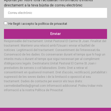
Apuntat per rebre tota l’actualitat i informació d’interès
directament a la teva bústia de correu electrònic
He llegit i accepto la política de privacitat
Enviar
Responsable del tractament: Unitat Pastoral El Carme St Joan. Finalitat del
tractament: Mantenir una relació amb l’Usuari i enviar el butlletí de
notícies. Legitimació del tractament: Consentiment de l’interessat/da.
Conservació de les dades: Es conservaran durant el temps que hi hagi un
interès mutu o durant el temps que sigui necessari per al compliment
d’obligacions legals. Destinataris:Unitat Pastoral El Carme St Joan i
prestadors de serveis o col·laboradors. Drets: Dret a retirar el
consentiment en qualsevol moment. Dret d’accés, rectificació, portabilitat i
supressió de les seves dades i de la limitació o oposició al seu
tractament. Dades de contacte per exercir els teus drets:
carmebisbatlleida@gmail.com Informació addicional: Podeu trobar més
informació a la nostra Política de Privacitat.