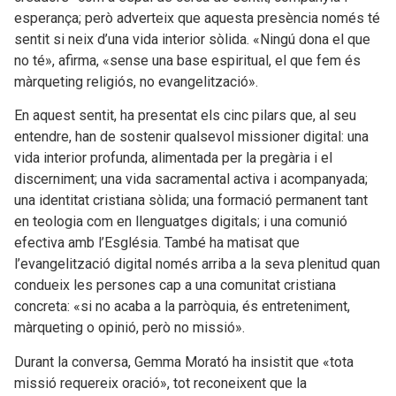
esperança; però adverteix que aquesta presència només té
sentit si neix d’una vida interior sòlida. «Ningú dona el que
no té», afirma, «sense una base espiritual, el que fem és
màrqueting religiós, no evangelització».
En aquest sentit, ha presentat els cinc pilars que, al seu
entendre, han de sostenir qualsevol missioner digital: una
vida interior profunda, alimentada per la pregària i el
discerniment; una vida sacramental activa i acompanyada;
una identitat cristiana sòlida; una formació permanent tant
en teologia com en llenguatges digitals; i una comunió
efectiva amb l’Església. També ha matisat que
l’evangelització digital només arriba a la seva plenitud quan
condueix les persones cap a una comunitat cristiana
concreta: «si no acaba a la parròquia, és entreteniment,
màrqueting o opinió, però no missió».
Durant la conversa, Gemma Morató ha insistit que «tota
missió requereix oració», tot reconeixent que la