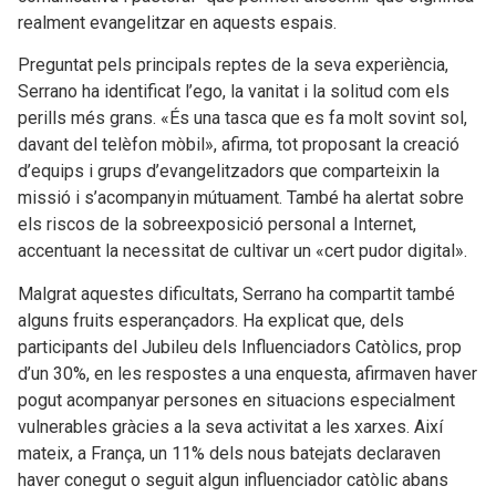
realment evangelitzar en aquests espais.
Preguntat pels principals reptes de la seva experiència,
Serrano ha identificat l’ego, la vanitat i la solitud com els
perills més grans. «És una tasca que es fa molt sovint sol,
davant del telèfon mòbil», afirma, tot proposant la creació
d’equips i grups d’evangelitzadors que comparteixin la
missió i s’acompanyin mútuament. També ha alertat sobre
els riscos de la sobreexposició personal a Internet,
accentuant la necessitat de cultivar un «cert pudor digital».
Malgrat aquestes dificultats, Serrano ha compartit també
alguns fruits esperançadors. Ha explicat que, dels
participants del Jubileu dels Influenciadors Catòlics, prop
d’un 30%, en les respostes a una enquesta, afirmaven haver
pogut acompanyar persones en situacions especialment
vulnerables gràcies a la seva activitat a les xarxes. Així
mateix, a França, un 11% dels nous batejats declaraven
haver conegut o seguit algun influenciador catòlic abans