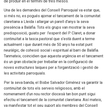
de produir en el termini de tres mesos.
Una de les demandes del Consell Parroquial va estar que,
si més no, es pogués ajornar el tancament de la comunitat
claretiana a Lleida i allargar un parell d’anys la seva
presència a Balàfia. Tots els grups van mostrar la seva
predisposició, guiats per l’esperit del P. Claret, a donar
continuïtat a la tasca pastoral que s’està duent a terme
actualment i que durant més de 50 anys ha estat punt
neuràlgic, de cohesió social i espiritual al barri de Balàfia.
Tanmateix, coincidien que aquesta urgència en el tancament
és un gran obstacle per treballar en la configuració de
noves estructures laiques per a l’organització i gestió de
les activitats parroquials.
Per la seva banda, el Bisbe Salvador Giménez va garantir la
continuïtat de tots els serveis religiosos, amb el
nomenament d’un nou rector diocesà tan bon punt sigui
efectiu el tancament de la comunitat claretiana. Així mateix,
va manifestar tot el seu suport als membres del Consell