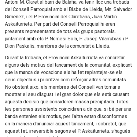
Antoni M. Claret al barri de Balàfia, va tenir lloc una trobada
del Consell Parroquial amb el Bisbe de Lleida, Mn. Salvador
Giménez, i el P. Provincial del Claretians, Juan Martín
Askaiturrieta. Per part del Consell Parroquial hi eren
presents representants de tots els grups pastorals,
juntament amb els P. Nemesi Solà, P. Josep Vilarrubias i P.
Dion Paskalis, membres de la comunitat a Lleida.
Durant la trobada, el Provincial Askaiturrieta va concretar
alguns dels motius del tancament de la comunitat, explicant
que la manca de vocacions els ha fet replantejar-se els
seus objectius i prioritzar com reforçar altres comunitats.
No obstant això, els membres del Consell van tornar a
mostrar el seu disgust i el gran dolor que els està causant
aquesta decisió que consideren massa precipitada. Totes
les persones assistents coincidiren a dir que, si bé per una
banda entenien els motius, per l’altra estan disconformes
en la manera d’anunciar aquest tancament, i sobretot, que
aquest fet, irreversible segons el P. Askaiturrieta, s’hagués