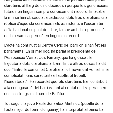
claretians al llarg de cinc dècades i perquè les generacions
futures en tinguin sempre coneixement i record. En acabar
la missa han obsequiat a cadascun dels tres claretians una
rèplica d’aquesta ceràmica, i als assistents a l’eucaristia
se’ls ha donat un punt de llibre, també amb la reproducció
de la ceràmica, perquè en tinguin un record.
L’acte ha continuat al Centre Cívic del barri on s’han fet els
parlaments. En primer lloc, ha parlat la presidenta de
l’Associació Veïnal, Jos Farreny, que ha glossat la
trajectòria dels claretians al barri. Entre altres coses ha dit
que: “Entre la comunitat Claretiana i el moviment veïnal hi ha
complicitat i ens caracteritza l’acollir, el treball,
l’honestedat.”. Ha recordat que els claretians han contribuït
a la configuració del barri estant al costat de les persones
que han fet gran el barri de Balàfia.
Tot seguit, la jove Paula Gonzàlez Martínez (pubilla de la
festa major del barri d’enguany) ha interpretat al piano La