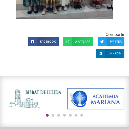
Compartir
FACEBOOK
WHATSAPP
TWITTER
LINKEDIN
1
2
3
4
5
6
7