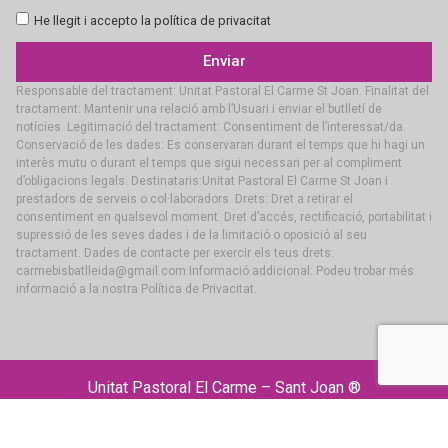
He llegit i accepto la política de privacitat
Enviar
Responsable del tractament: Unitat Pastoral El Carme St Joan. Finalitat del
tractament: Mantenir una relació amb l’Usuari i enviar el butlletí de
notícies. Legitimació del tractament: Consentiment de l’interessat/da.
Conservació de les dades: Es conservaran durant el temps que hi hagi un
interès mutu o durant el temps que sigui necessari per al compliment
d’obligacions legals. Destinataris:Unitat Pastoral El Carme St Joan i
prestadors de serveis o col·laboradors. Drets: Dret a retirar el
consentiment en qualsevol moment. Dret d’accés, rectificació, portabilitat i
supressió de les seves dades i de la limitació o oposició al seu
tractament. Dades de contacte per exercir els teus drets:
carmebisbatlleida@gmail.com Informació addicional: Podeu trobar més
informació a la nostra Política de Privacitat.
Unitat Pastoral El Carme – Sant Joan ®