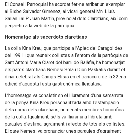
El Consell Parroquial ha acordat fer-ne arribar un exemplar
al Bisbe Salvador Giménez, al vicari general Mn. Lluís
Sallán i al P. Juan Martín, provincial dels Claretians, així com
penjar-ho a la web de la parròquia.
Homenatge als sacerdots claretians
La colla Kina Kreu, que participa a l’Aplec del Caragol des
del 1991 i que reuneix collistes a l’entorn de la parròquia de
Sant Antoni Maria Claret del barri de Balàfia, ha homenatjat
els pares claretians Nemesi Solà i Dion Paskalis durant el
dinar celebrat als Camps Elisis en el transcurs de la 32ena
edició d’aquesta festa gastronòmica lleidatana.
L’homenatge va consistir en el lliurament d’una samarreta
de la penya Kina Kreu personalitzada amb l’estampació
dels noms dels claretians, nomenats membres honorífics
de la colla. Igualment, se’ls va lliurar una llibreta amb
paraules d’estima, agraïment i afecte de tots els collistes.
El pare Nemesi va pronunciar unes paraules d’agraïment