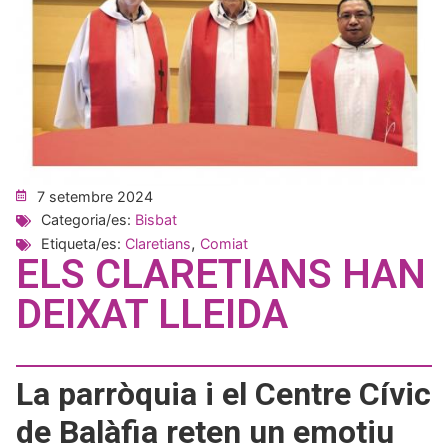
7 setembre 2024
Categoria/es:
Bisbat
,
Etiqueta/es:
Claretians
Comiat
ELS CLARETIANS HAN
DEIXAT LLEIDA
La parròquia i el Centre Cívic
de Balàfia reten un emotiu