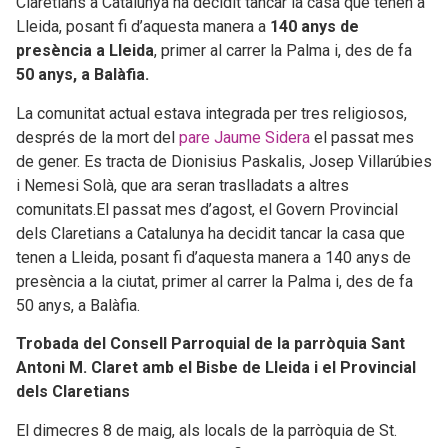
Claretians a Catalunya ha decidit tancar la casa que tenen a
Lleida, posant fi d’aquesta manera a
140 anys de
presència a Lleida
, primer al carrer la Palma i, des de fa
50 anys, a Balàfia.
La comunitat actual estava integrada per tres religiosos,
després de la mort del
pare Jaume Sidera
el passat mes
de gener. Es tracta de Dionisius Paskalis, Josep Villarúbies
i Nemesi Solà, que ara seran traslladats a altres
comunitats.El passat mes d’agost, el Govern Provincial
dels Claretians a Catalunya ha decidit tancar la casa que
tenen a Lleida, posant fi d’aquesta manera a 140 anys de
presència a la ciutat, primer al carrer la Palma i, des de fa
50 anys, a Balàfia.
Trobada del Consell Parroquial de la parròquia Sant
Antoni M. Claret amb el Bisbe de Lleida i el Provincial
dels Claretians
El dimecres 8 de maig, als locals de la parròquia de St.