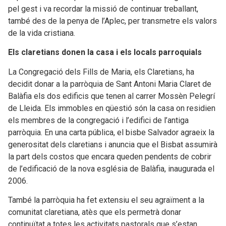
pel gest i va recordar la missió de continuar treballant,
també des de la penya de l’Aplec, per transmetre els valors
de la vida cristiana.
Els claretians donen la casa i els locals parroquials
La Congregació dels Fills de Maria, els Claretians, ha
decidit donar a la parròquia de Sant Antoni Maria Claret de
Balàfia els dos edificis que tenen al carrer Mossèn Pelegrí
de Lleida. Els immobles en qüestió són la casa on residien
els membres de la congregació i l’edifici de l’antiga
parròquia. En una carta pública, el bisbe Salvador agraeix la
generositat dels claretians i anuncia que el Bisbat assumirà
la part dels costos que encara queden pendents de cobrir
de l’edificació de la nova església de Balàfia, inaugurada el
2006.
També la parròquia ha fet extensiu el seu agraïment a la
comunitat claretiana, atès que els permetrà donar
continuïtat a totes les activitats pastorals que s’estan