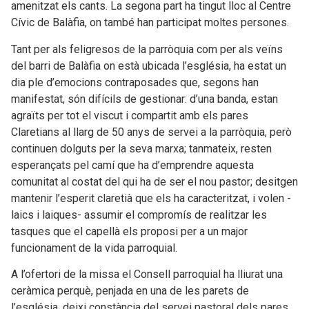
amenitzat els cants. La segona part ha tingut lloc al Centre
Cívic de Balàfia, on també han participat moltes persones.
Tant per als feligresos de la parròquia com per als veïns
del barri de Balàfia on està ubicada l’església, ha estat un
dia ple d’emocions contraposades que, segons han
manifestat, són difícils de gestionar: d’una banda, estan
agraïts per tot el viscut i compartit amb els pares
Claretians al llarg de 50 anys de servei a la parròquia, però
continuen dolguts per la seva marxa; tanmateix, resten
esperançats pel camí que ha d’emprendre aquesta
comunitat al costat del qui ha de ser el nou pastor; desitgen
mantenir l’esperit claretià que els ha caracteritzat, i volen -
laics i laiques- assumir el compromís de realitzar les
tasques que el capellà els proposi per a un major
funcionament de la vida parroquial.
A l’ofertori de la missa el Consell parroquial ha lliurat una
ceràmica perquè, penjada en una de les parets de
l’església, deixi constància del servei pastoral dels pares