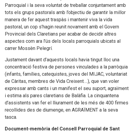
Parroquial i la seva voluntat de treballar conjuntament amb
tots els grups pastorals amb l’objectiu de garantir la millor
manera de fer aquest traspàs i mantenir viva la vida
pastoral, un cop s’hagin reunit novament amb el Govern
Provincial dels Claretians per acabar de decidir altres
aspectes com ara l’ús dels locals parroquials ubicats al
carrer Mossèn Pelegrí.
Justament davant d’aquests locals havia tingut lloc una
concentració festiva de persones vinculades a la parròquia
(infants, famílies, catequistes, joves del MIJAC, voluntariat
de Càritas, membres de Vida Creixent….), que van voler
expressar amb cants i un manifest el seu suport, agraïment
i estima als pares claretians de Balàfia. La cinquantena
d’assistents van fer el lliurament de les més de 400 firmes
recollides des de diumenge, en AGRAÏMENT a la seva
tasca.
Document-memòria del Consell Parroquial de Sant