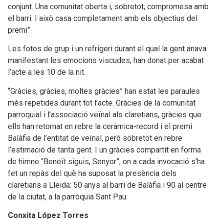
conjunt. Una comunitat oberta i, sobretot, compromesa amb
el barri. I això casa completament amb els objectius del
premi”.
Les fotos de grup i un refrigeri durant el qual la gent anava
manifestant les emocions viscudes, han donat per acabat
l’acte a les 10 de la nit.
“Gràcies, gràcies, moltes gràcies” han estat les paraules
més repetides durant tot l’acte. Gràcies de la comunitat
parroquial i l’associació veïnal als claretians, gràcies que
ells han retornat en rebre la ceràmica-record i el premi
Balàfia de l’entitat de veïnal, però sobretot en rebre
l’estimació de tanta gent. I un gràcies compartit en forma
de himne “Beneït siguis, Senyor”, on a cada invocació s’ha
fet un repàs del què ha suposat la presència dels
claretians a Lleida: 50 anys al barri de Balàfia i 90 al centre
de la ciutat, a la parròquia Sant Pau.
Conxita López Torres