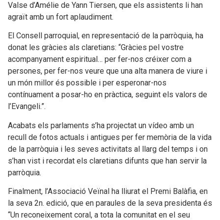
Valse d’Amélie de Yann Tiersen, que els assistents li han
agraït amb un fort aplaudiment.
El Consell parroquial, en representació de la parròquia, ha
donat les gràcies als claretians: “Gràcies pel vostre
acompanyament espiritual… per fer-nos créixer com a
persones, per fer-nos veure que una alta manera de viure i
un món millor és possible i per esperonar-nos
contínuament a posar-ho en pràctica, seguint els valors de
l’Evangeli.”.
Acabats els parlaments s’ha projectat un vídeo amb un
recull de fotos actuals i antigues per fer memòria de la vida
de la parròquia i les seves activitats al llarg del temps i on
s’han vist i recordat els claretians difunts que han servir la
parròquia.
Finalment, l’Associació Veïnal ha lliurat el Premi Balàfia, en
la seva 2n. edició, que en paraules de la seva presidenta és
“Un reconeixement coral, a tota la comunitat en el seu