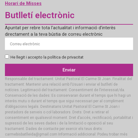
Horari de Misses
Butlletí electrònic
Apuntat per rebre tota l’actualitat i informació d’interès
directament a la teva bústia de correu electrònic
He llegit i accepto la política de privacitat
Enviar
Responsable del tractament: Unitat Pastoral El Carme St Joan. Finalitat del
tractament: Mantenir una relació amb l’Usuari i enviar el butlletí de
notícies. Legitimació del tractament: Consentiment de l’interessat/da.
Conservació de les dades: Es conservaran durant el temps que hi hagi un
interès mutu o durant el temps que sigui necessari per al compliment
d’obligacions legals. Destinataris:Unitat Pastoral El Carme St Joan i
prestadors de serveis o col·laboradors. Drets: Dret a retirar el
consentiment en qualsevol moment. Dret d’accés, rectificació, portabilitat i
supressió de les seves dades i de la limitació o oposició al seu
tractament. Dades de contacte per exercir els teus drets:
carmebisbatlleida@gmail.com Informació addicional: Podeu trobar més