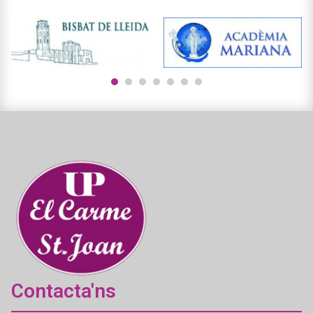
1
2
3
4
5
6
7
Contacta'ns