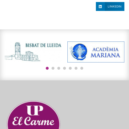
LINKEDIN
1
2
3
4
5
6
7