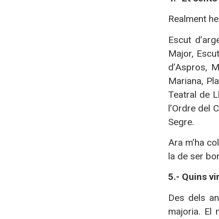
Realment he 
Escut d’arge
Major, Escut
d’Aspros, M
Mariana, Pla
Teatral de L
l’Ordre del 
Segre.
Ara m’ha col
la de ser bo
5.- Quins v
Des dels an
majoria. El