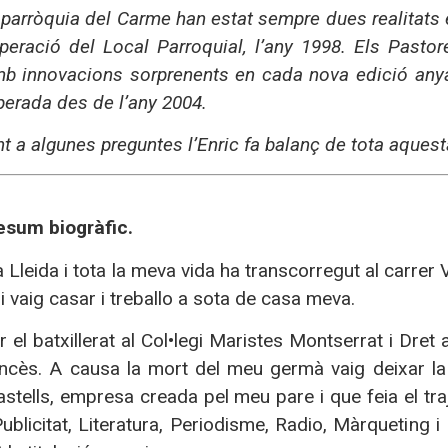
la parròquia del Carme han estat sempre dues realitat
peració del Local Parroquial, l’any 1998. Els Pasto
mb innovacions sorprenents en cada nova edició anya
erada des de l’any 2004.
t a algunes preguntes l’Enric fa balanç de tota aquest
resum biogràfic.
a Lleida i tota la meva vida ha transcorregut al carrer 
 vaig casar i treballo a sota de casa meva.
r el batxillerat al Col•legi Maristes Montserrat i Dret
ancès. A causa la mort del meu germà vaig deixar la 
astells, empresa creada pel meu pare i que feia el tra
ublicitat, Literatura, Periodisme, Radio, Màrqueting i