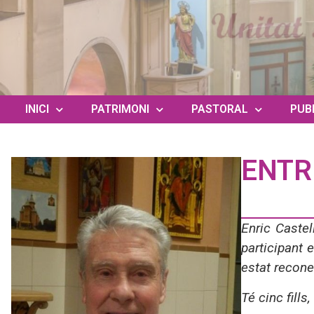
INICI
PATRIMONI
PASTORAL
PUB
ENTR
Enric Castel
participant 
estat recone
Té cinc fills