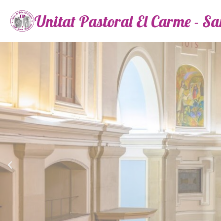
Unitat Pastoral El Carme - S