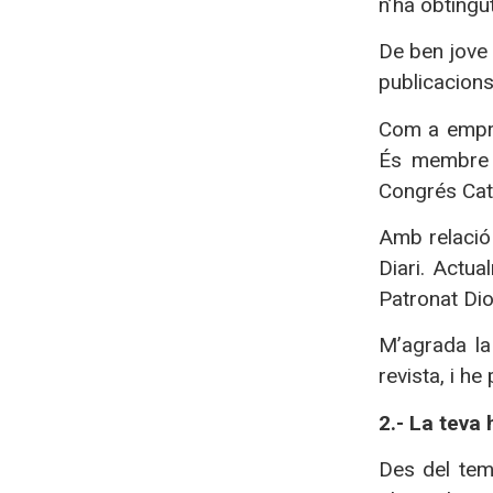
n’ha obtingut
De ben jove 
publicacions
Com a empre
És membre d
Congrés Cata
Amb relació 
Diari. Actua
Patronat Dio
M’agrada la 
revista, i h
2.- La teva
Des del temp