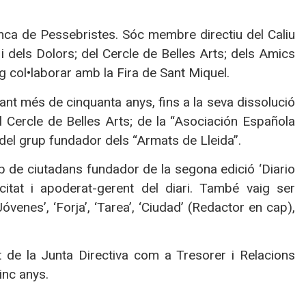
enca de Pessebristes. Sóc membre directiu del Caliu
i dels Dolors; del Cercle de Belles Arts; dels Amics
ig col•laborar amb la Fira de Sant Miquel.
nt més de cinquanta anys, fins a la seva dissolució
l Cercle de Belles Arts; de la “Asociación Española
t del grup fundador dels “Armats de Lleida”.
p de ciutadans fundador de la segona edició ‘Diario
icitat i apoderat-gerent del diari. També vaig ser
óvenes’, ‘Forja’, ‘Tarea’, ‘Ciudad’ (Redactor en cap),
e la Junta Directiva com a Tresorer i Relacions
inc anys.