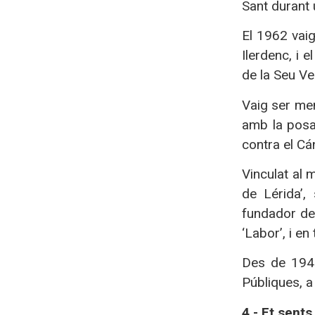
Sant durant 
El 1962 vaig
Ilerdenc, i 
de la Seu Ve
Vaig ser mem
amb la posad
contra el Cá
Vinculat al 
de Lérida’,
fundador de 
‘Labor’, i en
Des de 1947
Públiques, a
4.- Et sent