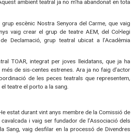
Aquest ambient teatral ja no m’ha abandonat en tota
l grup escènic Nostra Senyora del Carme, que vaig
ys vaig crear el grup de teatre AEM, del Col•legi
de Declamació, grup teatral ubicat a l’Acadèmia
ral TOAR, integrat per joves lleidatans, que ja ha
n més de sis-centes estrenes. Ara ja no faig d’actor
 coordinació de les peces teatrals que representem,
el teatre el porto a la sang.
. He estat durant vint anys membre de la Comissió de
a cavalcada i vaig ser fundador de l’Associació dels
a Sang, vaig desfilar en la processó de Divendres