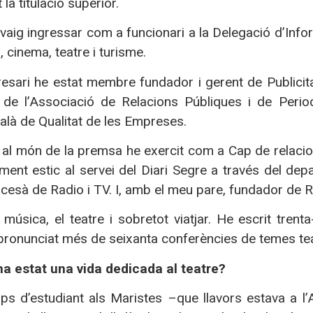
 la titulació superior.
vaig ingressar com a funcionari a la Delegació d’Info
, cinema, teatre i turisme.
sari he estat membre fundador i gerent de Publicitat
e l’Associació de Relacions Públiques i de Period
là de Qualitat de les Empreses.
al món de la premsa he exercit com a Cap de relacio
lment estic al servei del Diari Segre a través del d
cesà de Radio i TV. I, amb el meu pare, fundador de R
música, el teatre i sobretot viatjar. He escrit trent
e pronunciat més de seixanta conferències de temes teat
 ha estat una vida dedicada al teatre?
s d’estudiant als Maristes –que llavors estava a l’