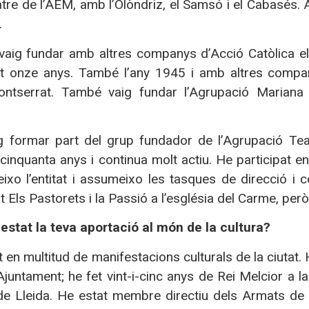
tre de l’AEM, amb l’Olòndriz, el Samsó i el Cabasés. 
.
vaig fundar amb altres companys d’Acció Catòlica e
ant onze anys. També l’any 1945 i amb altres compan
ntserrat. També vaig fundar l’Agrupació Mariana 
g formar part del grup fundador de l’Agrupació Teat
 cinquanta anys i continua molt actiu. He participat e
ixo l’entitat i assumeixo les tasques de direcció i
 Els Pastorets i la Passió a l’església del Carme, però 
 estat la teva aportació al món de la cultura?
t en multitud de manifestacions culturals de la ciutat
Ajuntament; he fet vint-i-cinc anys de Rei Melcior a l
e Lleida. He estat membre directiu dels Armats de l