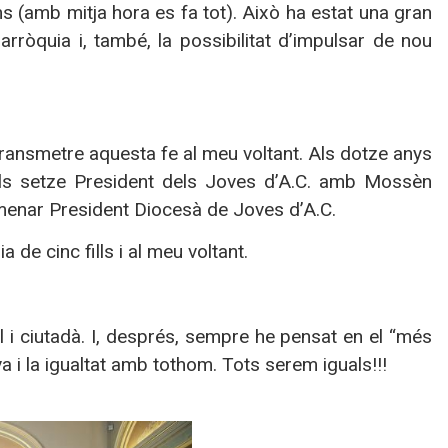
ms (amb mitja hora es fa tot). Això ha estat una gran
rròquia i, també, la possibilitat d’impulsar de nou
transmetre aquesta fe al meu voltant. Als dotze anys
 als setze President dels Joves d’A.C. amb Mossèn
omenar President Diocesà de Joves d’A.C.
de cinc fills i al meu voltant.
l i ciutadà. I, després, sempre he pensat en el “més
a i la igualtat amb tothom. Tots serem iguals!!!