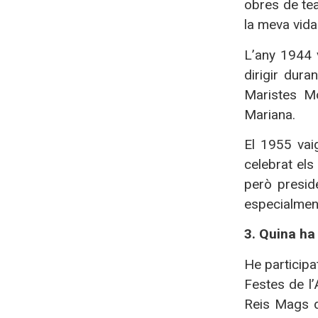
obres de tea
la meva vida
L’any 1944 
dirigir dur
Maristes Mo
Mariana.
El 1955 vai
celebrat els
però preside
especialment
3. Quina ha
He participa
Festes de l’
Reis Mags d