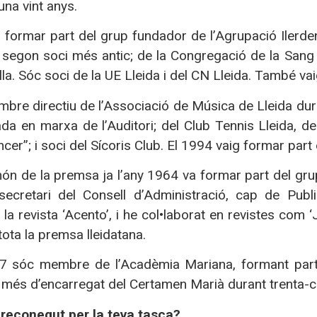
una vint anys.
 formar part del grup fundador de l’Agrupació Ilerd
el segon soci més antic; de la Congregació de la Sang 
lla. Sóc soci de la UE Lleida i del CN Lleida. També va
bre directiu de l’Associació de Música de Lleida dura
a en marxa de l’Auditori; del Club Tennis Lleida, de
ncer”; i soci del Sícoris Club. El 1994 vaig formar par
món de la premsa ja l’any 1964 va formar part del gru
 secretari del Consell d’Administració, cap de Publ
la revista ‘Acento’, i he col•laborat en revistes com ‘J
 tota la premsa lleidatana.
 sóc membre de l’Acadèmia Mariana, formant part d
 més d’encarregat del Certamen Marià durant trenta-c
s reconegut per la teva tasca?