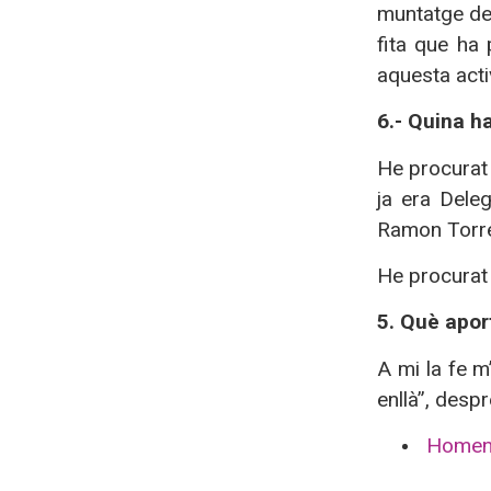
muntatge de 
fita que ha 
aquesta acti
6.- Quina ha
He procurat 
ja era Dele
Ramon Torres
He procurat d
5. Què aport
A mi la fe m
enllà”, desp
Homenat