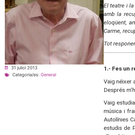
El teatre i 
amb la recu
eloqüent, a
Carme, recup
Tot responen
1.- Fes un 
31 juliol 2013
Categoria/es:
General
Vaig néixer 
Després m’hi
Vaig estudia
música i fr
Autolínies C
estudis de P