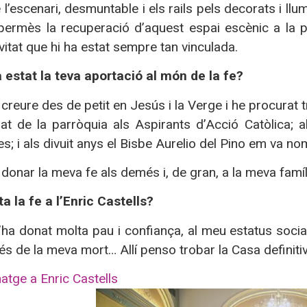
l’escenari, desmuntable i els rails pels decorats i llu
permès la recuperació d’aquest espai escènic a la pa
vitat que hi ha estat sempre tan vinculada.
 estat la teva aportació al món de la fe?
creure des de petit en Jesús i la Verge i he procurat 
gat de la parròquia als Aspirants d’Acció Catòlica;
; i als divuit anys el Bisbe Aurelio del Pino em va n
onar la meva fe als demés i, de gran, a la meva família 
a la fe a l’Enric Castells?
’ha donat molta pau i confiança, al meu estatus socia
rés de la meva mort… Allí penso trobar la Casa definitiv
ge a Enric Castells