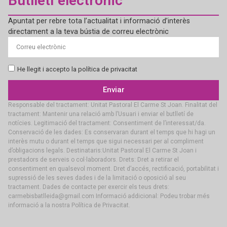
Butlletí electrònic
Apuntat per rebre tota l’actualitat i informació d’interès
directament a la teva bústia de correu electrònic
He llegit i accepto la política de privacitat
Enviar
Responsable del tractament: Unitat Pastoral El Carme St Joan. Finalitat del
tractament: Mantenir una relació amb l’Usuari i enviar el butlletí de
notícies. Legitimació del tractament: Consentiment de l’interessat/da.
Conservació de les dades: Es conservaran durant el temps que hi hagi un
interès mutu o durant el temps que sigui necessari per al compliment
d’obligacions legals. Destinataris:Unitat Pastoral El Carme St Joan i
prestadors de serveis o col·laboradors. Drets: Dret a retirar el
consentiment en qualsevol moment. Dret d’accés, rectificació, portabilitat i
supressió de les seves dades i de la limitació o oposició al seu
tractament. Dades de contacte per exercir els teus drets:
carmebisbatlleida@gmail.com Informació addicional: Podeu trobar més
informació a la nostra Política de Privacitat.