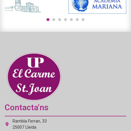
1
2
3
4
5
6
7
Contacta'ns
Rambla Ferran, 33
25007 Lleida