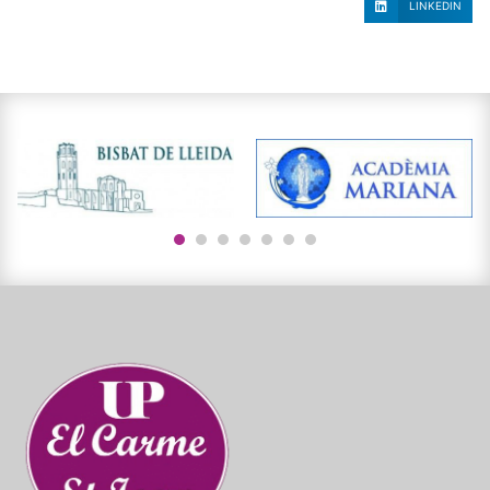
LINKEDIN
1
2
3
4
5
6
7