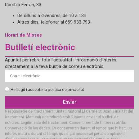
Rambla Ferran, 33
De dilluns a divendres, de 10 a 13h
Altres dies, telefonar al 659 933 793
Horari de Misses
Butlletí electrònic
Apuntat per rebre tota l’actualitat i informació d’interès
directament a la teva bústia de correu electrònic
He llegit i accepto la política de privacitat
Enviar
Responsable del tractament: Unitat Pastoral El Carme St Joan. Finalitat del
tractament: Mantenir una relació amb l’Usuari i enviar el butlletí de
notícies. Legitimació del tractament: Consentiment de l’interessat/da.
Conservació de les dades: Es conservaran durant el temps que hi hagi un
interès mutu o durant el temps que sigui necessari per al compliment