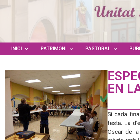
INICI
PATRIMONI
PASTORAL
PUB
ESPE
EN L
Si cada fina
festa. La d
Oscar de la