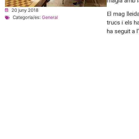
màgia amb l
20 juny 2018
El mag lleid
Categoria/es:
General
trucs i els 
ha seguit a l