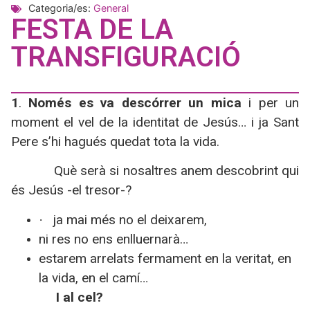
Categoria/es:
General
FESTA DE LA
TRANSFIGURACIÓ
1
.
Només es va descórrer un mica
i per un
moment el vel de la identitat de Jesús…
i ja Sant
Pere s’hi hagués quedat tota la vida.
Què serà si nosaltres anem descobrint qui
és Jesús -el tresor-?
ja mai més no el deixarem,
·
ni res no ens enlluernarà…
estarem arrelats fermament en la veritat, en
la vida, en el camí…
I al cel?