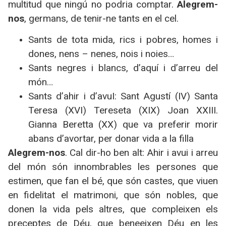
multitud que ningú no podria comptar.
Alegrem-
nos
, germans, de tenir-ne tants en el cel.
Sants de tota mida, rics i pobres, homes i
dones, nens – nenes, nois i noies…
Sants negres i blancs, d’aquí i d’arreu del
món…
Sants d’ahir i d’avuI: Sant Agustí (IV) Santa
Teresa (XVI) Tereseta (XIX) Joan XXIII.
Gianna Beretta (XX) que va preferir morir
abans d’avortar, per donar vida a la filla
Alegrem-nos
. Cal dir-ho ben alt: Ahir i avui i arreu
del món són innombrables les persones que
estimen, que fan el bé, que són castes, que viuen
en fidelitat el matrimoni, que són nobles, que
donen la vida pels altres, que compleixen els
preceptes de Déu, que beneeixen Déu en les