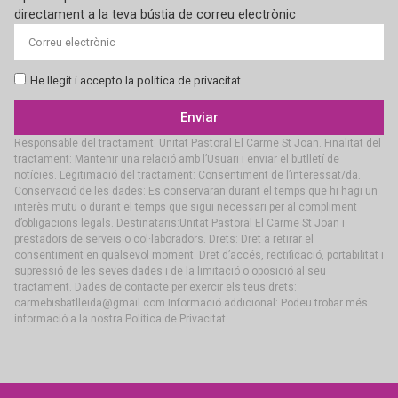
directament a la teva bústia de correu electrònic
He llegit i accepto la política de privacitat
Enviar
Responsable del tractament: Unitat Pastoral El Carme St Joan. Finalitat del
tractament: Mantenir una relació amb l’Usuari i enviar el butlletí de
notícies. Legitimació del tractament: Consentiment de l’interessat/da.
Conservació de les dades: Es conservaran durant el temps que hi hagi un
interès mutu o durant el temps que sigui necessari per al compliment
d’obligacions legals. Destinataris:Unitat Pastoral El Carme St Joan i
prestadors de serveis o col·laboradors. Drets: Dret a retirar el
consentiment en qualsevol moment. Dret d’accés, rectificació, portabilitat i
supressió de les seves dades i de la limitació o oposició al seu
tractament. Dades de contacte per exercir els teus drets:
carmebisbatlleida@gmail.com Informació addicional: Podeu trobar més
informació a la nostra Política de Privacitat.