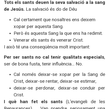
Tots els sants deuen la seva salvació a la sang
de Jesús.
La salvació és do de Déu
Cal certament que nosaltres ens deixem
xopar per aquesta Sang.
Però és aquesta Sang la que ens ha redimit.
Venerar els sants és venerar Crist.
I això té una conseqüència molt important:
Per ser sants no cal tenir qualitats especials
,
ser de bona fusta, tenir influència… No.
Cal només deixar-se xopar per
la Sang
de
Crist, deixar-se rentar, deixar-se estimar,
deixar-se perdonar, deixar-se conduir per
Crist.
I què han fet els sants
(L’evangeli de les
Benaurances) Van prendre seriosament una