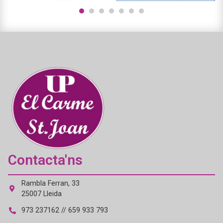
1
2
3
4
5
6
7
Contacta'ns
Rambla Ferran, 33
25007 Lleida
973 237162 // 659 933 793