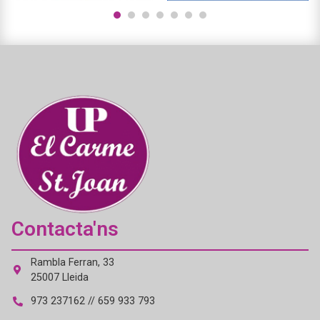
1
2
3
4
5
6
7
Contacta'ns
Rambla Ferran, 33
25007 Lleida
973 237162 // 659 933 793