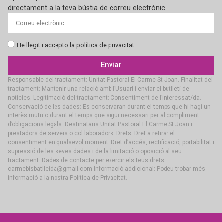
directament a la teva bústia de correu electrònic
He llegit i accepto la política de privacitat
Enviar
Responsable del tractament: Unitat Pastoral El Carme St Joan. Finalitat del
tractament: Mantenir una relació amb l’Usuari i enviar el butlletí de
notícies. Legitimació del tractament: Consentiment de l’interessat/da.
Conservació de les dades: Es conservaran durant el temps que hi hagi un
interès mutu o durant el temps que sigui necessari per al compliment
d’obligacions legals. Destinataris:Unitat Pastoral El Carme St Joan i
prestadors de serveis o col·laboradors. Drets: Dret a retirar el
consentiment en qualsevol moment. Dret d’accés, rectificació, portabilitat i
supressió de les seves dades i de la limitació o oposició al seu
tractament. Dades de contacte per exercir els teus drets:
carmebisbatlleida@gmail.com Informació addicional: Podeu trobar més
informació a la nostra Política de Privacitat.