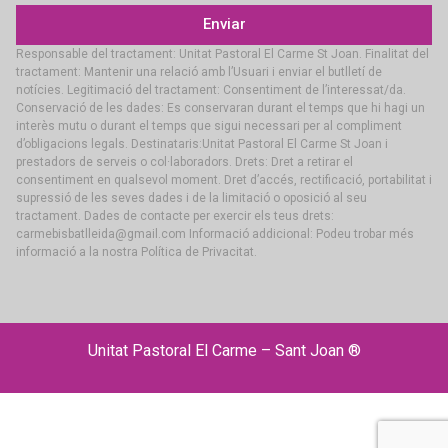
Enviar
Responsable del tractament: Unitat Pastoral El Carme St Joan. Finalitat del
tractament: Mantenir una relació amb l’Usuari i enviar el butlletí de
notícies. Legitimació del tractament: Consentiment de l’interessat/da.
Conservació de les dades: Es conservaran durant el temps que hi hagi un
interès mutu o durant el temps que sigui necessari per al compliment
d’obligacions legals. Destinataris:Unitat Pastoral El Carme St Joan i
prestadors de serveis o col·laboradors. Drets: Dret a retirar el
consentiment en qualsevol moment. Dret d’accés, rectificació, portabilitat i
supressió de les seves dades i de la limitació o oposició al seu
tractament. Dades de contacte per exercir els teus drets:
carmebisbatlleida@gmail.com Informació addicional: Podeu trobar més
informació a la nostra Política de Privacitat.
Unitat Pastoral El Carme – Sant Joan ®