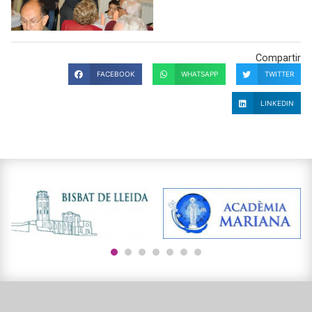
Compartir
FACEBOOK
WHATSAPP
TWITTER
LINKEDIN
1
2
3
4
5
6
7