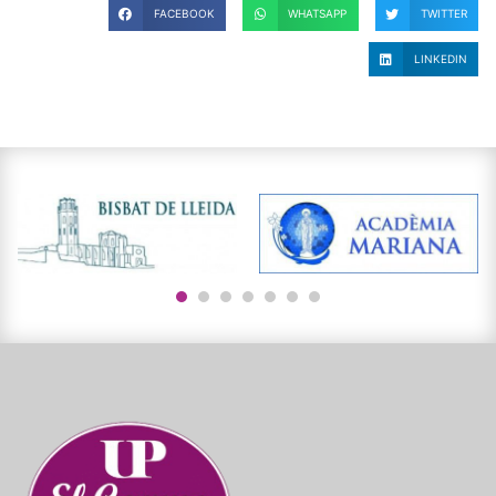
FACEBOOK
WHATSAPP
TWITTER
LINKEDIN
1
2
3
4
5
6
7