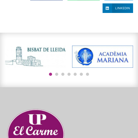
LINKEDIN
1
2
3
4
5
6
7