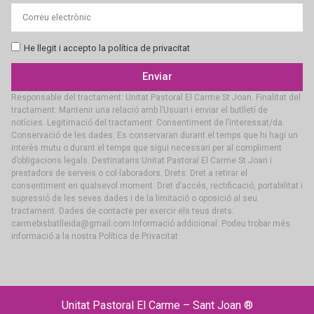
He llegit i accepto la política de privacitat
Enviar
Responsable del tractament: Unitat Pastoral El Carme St Joan. Finalitat del
tractament: Mantenir una relació amb l’Usuari i enviar el butlletí de
notícies. Legitimació del tractament: Consentiment de l’interessat/da.
Conservació de les dades: Es conservaran durant el temps que hi hagi un
interès mutu o durant el temps que sigui necessari per al compliment
d’obligacions legals. Destinataris:Unitat Pastoral El Carme St Joan i
prestadors de serveis o col·laboradors. Drets: Dret a retirar el
consentiment en qualsevol moment. Dret d’accés, rectificació, portabilitat i
supressió de les seves dades i de la limitació o oposició al seu
tractament. Dades de contacte per exercir els teus drets:
carmebisbatlleida@gmail.com Informació addicional: Podeu trobar més
informació a la nostra Política de Privacitat.
Unitat Pastoral El Carme – Sant Joan ®