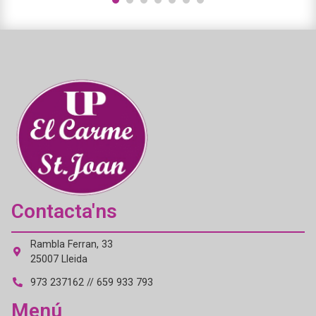
1
2
3
4
5
6
7
Contacta'ns
Rambla Ferran, 33
25007 Lleida
973 237162 // 659 933 793
Menú