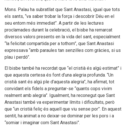
Mons. Palau ha subratllat que Sant Anastasi, igual que tots
els sants, “va saber trobar la força i descobrir Déu en el
seu entorn més immediat”. A partir de les lectures
proclamades durant la celebració, el bisbe ha remarcat
diversos valors presents en la vida del sant, especialment
“la felicitat compartida per a tothom”, que Sant Anastasi
expressava “amb paraules tan senzilles com gràcies, si us
plau i perdó”.
El bisbe també ha recordat que “el cristià és algú estimat” i
que aquesta certesa és font d’una alegria profunda. “Un
cristià sant és algú ple d’aquesta alegria”, ha afirmat, tot
convidant els fidels a preguntar-se “quants cops vivim
realment amb alegria”. Igualment, ha reconegut que Sant
Anastasi també va experimentar límits i dificultats, però
que “un cristià feliç és aquell que viu sense por”. En aquest
sentit, ha animat a no deixar-se dominar per les pors i a
“somiar i imaginar com Sant Anastasi”.