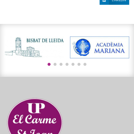
LINKEDIN
1
2
3
4
5
6
7