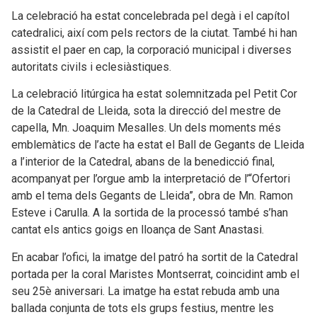
La celebració ha estat concelebrada pel degà i el capítol
catedralici, així com pels rectors de la ciutat. També hi han
assistit el paer en cap, la corporació municipal i diverses
autoritats civils i eclesiàstiques.
La celebració litúrgica ha estat solemnitzada pel Petit Cor
de la Catedral de Lleida, sota la direcció del mestre de
capella, Mn. Joaquim Mesalles. Un dels moments més
emblemàtics de l’acte ha estat el Ball de Gegants de Lleida
a l’interior de la Catedral, abans de la benedicció final,
acompanyat per l’orgue amb la interpretació de l’“Ofertori
amb el tema dels Gegants de Lleida”, obra de Mn. Ramon
Esteve i Carulla. A la sortida de la processó també s’han
cantat els antics goigs en lloança de Sant Anastasi.
En acabar l’ofici, la imatge del patró ha sortit de la Catedral
portada per la coral Maristes Montserrat, coincidint amb el
seu 25è aniversari. La imatge ha estat rebuda amb una
ballada conjunta de tots els grups festius, mentre les