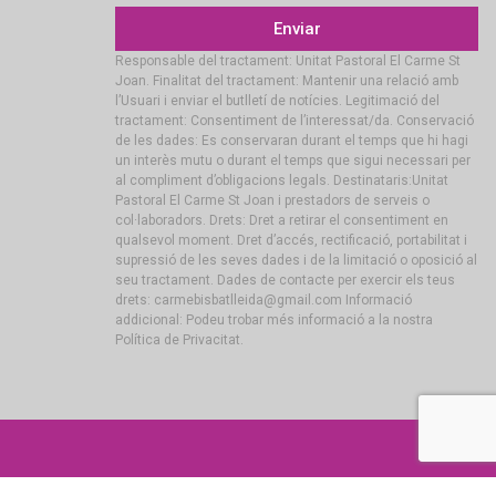
Enviar
Responsable del tractament: Unitat Pastoral El Carme St
Joan. Finalitat del tractament: Mantenir una relació amb
l’Usuari i enviar el butlletí de notícies. Legitimació del
tractament: Consentiment de l’interessat/da. Conservació
de les dades: Es conservaran durant el temps que hi hagi
un interès mutu o durant el temps que sigui necessari per
al compliment d’obligacions legals. Destinataris:Unitat
Pastoral El Carme St Joan i prestadors de serveis o
col·laboradors. Drets: Dret a retirar el consentiment en
qualsevol moment. Dret d’accés, rectificació, portabilitat i
supressió de les seves dades i de la limitació o oposició al
seu tractament. Dades de contacte per exercir els teus
drets: carmebisbatlleida@gmail.com Informació
addicional: Podeu trobar més informació a la nostra
Política de Privacitat.