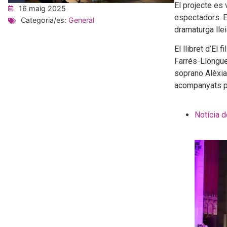
El projecte es 
16 maig 2025
espectadors. El
Categoria/es:
General
dramaturga llei
El llibret d’El 
Farrés-Llonguer
soprano Alèxia
acompanyats pe
Notícia d