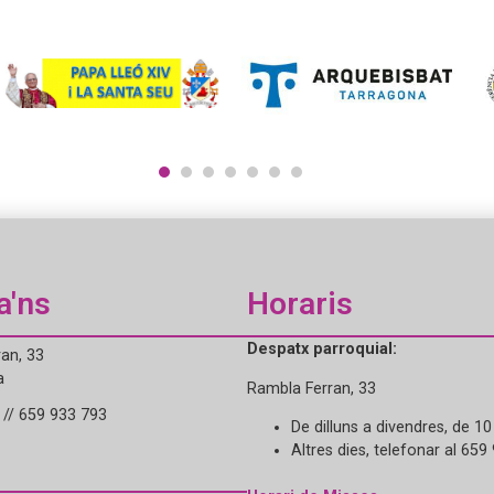
1
2
3
4
5
6
7
a'ns
Horaris
Despatx parroquial:
an, 33
a
Rambla Ferran, 33
// 659 933 793
De dilluns a divendres, de 10
Altres dies, telefonar al 659