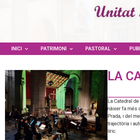
INICI
PATRIMONI
PASTORAL
PUB
LA CA
La Catedral de 
nàixer fa més 
Prada, i del m
trajectòria i a
líric.