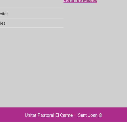
Horari de Misses
citat
ies
Unitat Pastoral El Carme – Sant Joan ®