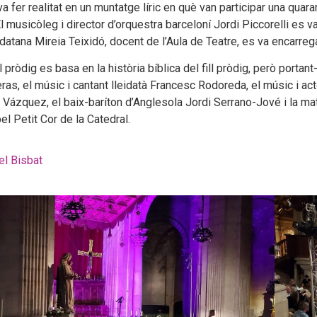
va fer realitat en un muntatge líric en què van participar una qua
 musicòleg i director d’orquestra barceloní Jordi Piccorelli es v
datana Mireia Teixidó, docent de l’Aula de Teatre, es va encarreg
fill pròdig es basa en la història bíblica del fill pròdig, però port
as, el músic i cantant lleidatà Francesc Rodoreda, el músic i acto
 Vázquez, el baix-baríton d’Anglesola Jordi Serrano-Jové i la ma
l Petit Cor de la Catedral.
el Bisbat