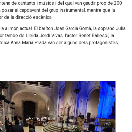
rantena de cantants i músics i del qual van gaudir prop de 200
a posar al capdavant del grup instrumental, mentre que la
ar de la direcció escènica.
ant-la al món actual. El baríton Joan Garcia Gomà, la soprano Júlia
r també de Lleida Jordi Vivas, l’actor Benet Ballespí, la
teixa Anna Maria Prada van ser alguns dels protagonistes,