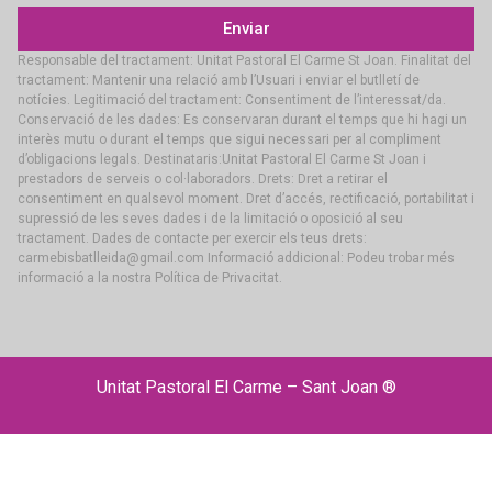
Enviar
Responsable del tractament: Unitat Pastoral El Carme St Joan. Finalitat del
tractament: Mantenir una relació amb l’Usuari i enviar el butlletí de
notícies. Legitimació del tractament: Consentiment de l’interessat/da.
Conservació de les dades: Es conservaran durant el temps que hi hagi un
interès mutu o durant el temps que sigui necessari per al compliment
d’obligacions legals. Destinataris:Unitat Pastoral El Carme St Joan i
prestadors de serveis o col·laboradors. Drets: Dret a retirar el
consentiment en qualsevol moment. Dret d’accés, rectificació, portabilitat i
supressió de les seves dades i de la limitació o oposició al seu
tractament. Dades de contacte per exercir els teus drets:
carmebisbatlleida@gmail.com Informació addicional: Podeu trobar més
informació a la nostra Política de Privacitat.
Unitat Pastoral El Carme – Sant Joan ®