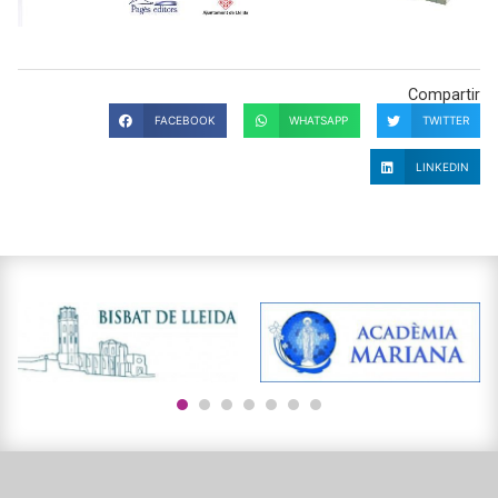
Compartir
FACEBOOK
WHATSAPP
TWITTER
LINKEDIN
1
2
3
4
5
6
7