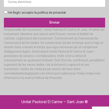
He llegit i accepto la política de privacitat
Enviar
Responsable del tractament: Unitat Pastoral El Carme St Joan. Finalitat del
tractament: Mantenir una relació amb l’Usuari i enviar el butlletí de
notícies. Legitimació del tractament: Consentiment de l’interessat/da.
Conservació de les dades: Es conservaran durant el temps que hi hagi un
interès mutu o durant el temps que sigui necessari per al compliment
d’obligacions legals. Destinataris:Unitat Pastoral El Carme St Joan i
prestadors de serveis o col·laboradors. Drets: Dret a retirar el
consentiment en qualsevol moment. Dret d’accés, rectificació, portabilitat i
supressió de les seves dades i de la limitació o oposició al seu
tractament. Dades de contacte per exercir els teus drets:
carmebisbatlleida@gmail.com Informació addicional: Podeu trobar més
informació a la nostra Política de Privacitat.
Unitat Pastoral El Carme – Sant Joan ®