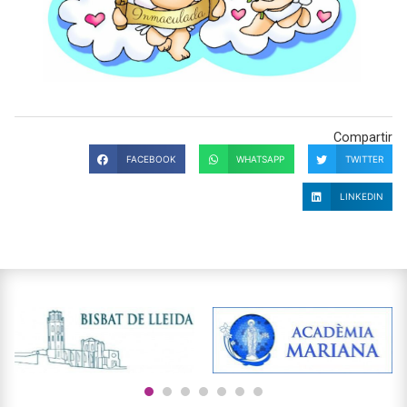
Compartir
FACEBOOK
WHATSAPP
TWITTER
LINKEDIN
1
2
3
4
5
6
7