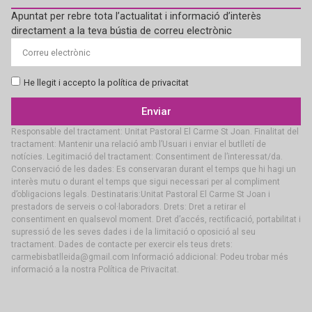
Apuntat per rebre tota l’actualitat i informació d’interès
directament a la teva bústia de correu electrònic
He llegit i accepto la política de privacitat
Enviar
Responsable del tractament: Unitat Pastoral El Carme St Joan. Finalitat del
tractament: Mantenir una relació amb l’Usuari i enviar el butlletí de
notícies. Legitimació del tractament: Consentiment de l’interessat/da.
Conservació de les dades: Es conservaran durant el temps que hi hagi un
interès mutu o durant el temps que sigui necessari per al compliment
d’obligacions legals. Destinataris:Unitat Pastoral El Carme St Joan i
prestadors de serveis o col·laboradors. Drets: Dret a retirar el
consentiment en qualsevol moment. Dret d’accés, rectificació, portabilitat i
supressió de les seves dades i de la limitació o oposició al seu
tractament. Dades de contacte per exercir els teus drets:
carmebisbatlleida@gmail.com Informació addicional: Podeu trobar més
informació a la nostra Política de Privacitat.