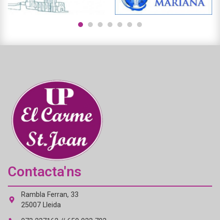
1
2
3
4
5
6
7
Contacta'ns
Rambla Ferran, 33
25007 Lleida