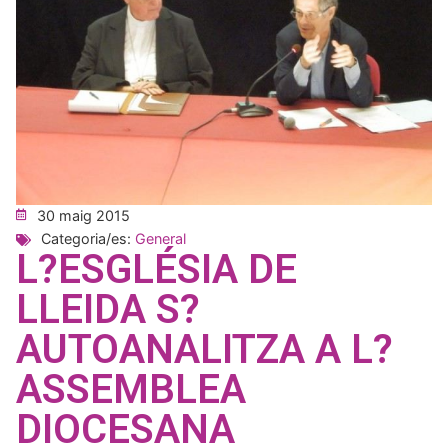
30 maig 2015
Categoria/es:
General
L?ESGLÉSIA DE
LLEIDA S?
AUTOANALITZA A L?
ASSEMBLEA
DIOCESANA