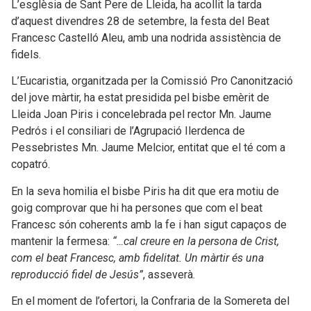
L’esglèsia de Sant Pere de Lleida, ha acollit la tarda
d’aquest divendres 28 de setembre, la festa del Beat
Francesc Castelló Aleu, amb una nodrida assistència de
fidels.
L’Eucaristia, organitzada per la Comissió Pro Canonització
del jove màrtir, ha estat presidida pel bisbe emèrit de
Lleida Joan Piris i concelebrada pel rector Mn. Jaume
Pedrós i el consiliari de l’Agrupació Ilerdenca de
Pessebristes Mn. Jaume Melcior, entitat que el té com a
copatró.
En la seva homilia el bisbe Piris ha dit que era motiu de
goig comprovar que hi ha persones que com el beat
Francesc són coherents amb la fe i han sigut capaços de
mantenir la fermesa:
“…cal creure en la persona de Crist,
com el beat Francesc, amb fidelitat. Un màrtir és una
reproducció fidel de Jesús”
, asseverà.
En el moment de l’ofertori, la Confraria de la Somereta del