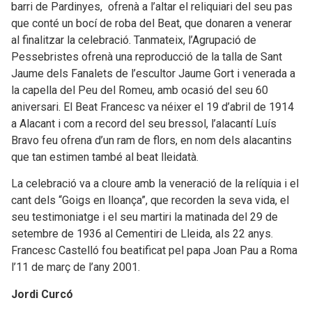
barri de Pardinyes, ofrenà a l’altar el reliquiari del seu pas
que conté un bocí de roba del Beat, que donaren a venerar
al finalitzar la celebració. Tanmateix, l’Agrupació de
Pessebristes ofrenà una reproducció de la talla de Sant
Jaume dels Fanalets de l’escultor Jaume Gort i venerada a
la capella del Peu del Romeu, amb ocasió del seu 60
aniversari. El Beat Francesc va néixer el 19 d’abril de 1914
a Alacant i com a record del seu bressol, l’alacantí Luís
Bravo feu ofrena d’un ram de flors, en nom dels alacantins
que tan estimen també al beat lleidatà.
La celebració va a cloure amb la veneració de la relíquia i el
cant dels “Goigs en lloança”, que recorden la seva vida, el
seu testimoniatge i el seu martiri la matinada del 29 de
setembre de 1936 al Cementiri de Lleida, als 22 anys.
Francesc Castelló fou beatificat pel papa Joan Pau a Roma
l’11 de març de l’any 2001.
Jordi Curcó