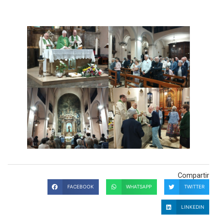
Compartir
FACEBOOK
WHATSAPP
TWITTER
LINKEDIN