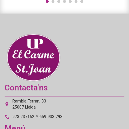
1
2
3
4
5
6
7
Contacta'ns
Rambla Ferran, 33
25007 Lleida
973 237162 // 659 933 793
Menú