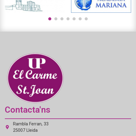
1
2
3
4
5
6
7
Contacta'ns
Rambla Ferran, 33
25007 Lleida