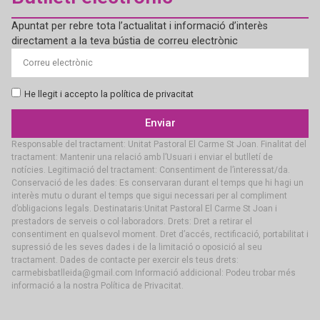
Apuntat per rebre tota l’actualitat i informació d’interès
directament a la teva bústia de correu electrònic
He llegit i accepto la política de privacitat
Enviar
Responsable del tractament: Unitat Pastoral El Carme St Joan. Finalitat del
tractament: Mantenir una relació amb l’Usuari i enviar el butlletí de
notícies. Legitimació del tractament: Consentiment de l’interessat/da.
Conservació de les dades: Es conservaran durant el temps que hi hagi un
interès mutu o durant el temps que sigui necessari per al compliment
d’obligacions legals. Destinataris:Unitat Pastoral El Carme St Joan i
prestadors de serveis o col·laboradors. Drets: Dret a retirar el
consentiment en qualsevol moment. Dret d’accés, rectificació, portabilitat i
supressió de les seves dades i de la limitació o oposició al seu
tractament. Dades de contacte per exercir els teus drets:
carmebisbatlleida@gmail.com Informació addicional: Podeu trobar més
informació a la nostra Política de Privacitat.