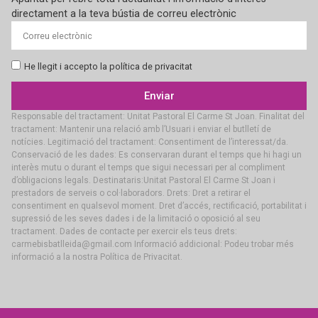
directament a la teva bústia de correu electrònic
He llegit i accepto la política de privacitat
Enviar
Responsable del tractament: Unitat Pastoral El Carme St Joan. Finalitat del
tractament: Mantenir una relació amb l’Usuari i enviar el butlletí de
notícies. Legitimació del tractament: Consentiment de l’interessat/da.
Conservació de les dades: Es conservaran durant el temps que hi hagi un
interès mutu o durant el temps que sigui necessari per al compliment
d’obligacions legals. Destinataris:Unitat Pastoral El Carme St Joan i
prestadors de serveis o col·laboradors. Drets: Dret a retirar el
consentiment en qualsevol moment. Dret d’accés, rectificació, portabilitat i
supressió de les seves dades i de la limitació o oposició al seu
tractament. Dades de contacte per exercir els teus drets:
carmebisbatlleida@gmail.com Informació addicional: Podeu trobar més
informació a la nostra Política de Privacitat.