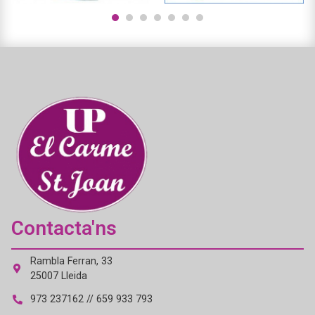
1
2
3
4
5
6
7
Contacta'ns
Rambla Ferran, 33
25007 Lleida
973 237162 // 659 933 793