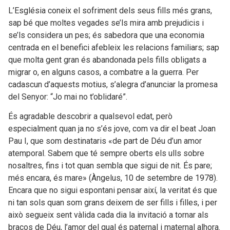
L’Església coneix el sofriment dels seus fills més grans,
sap bé que moltes vegades se’ls mira amb prejudicis i
se’ls considera un pes; és sabedora que una economia
centrada en el benefici afebleix les relacions familiars; sap
que molta gent gran és abandonada pels fills obligats a
migrar o, en alguns casos, a combatre a la guerra. Per
cadascun d’aquests motius, s’alegra d’anunciar la promesa
del Senyor: “Jo mai no t’oblidaré”.
És agradable descobrir a qualsevol edat, però
especialment quan ja no s’és jove, com va dir el beat Joan
Pau I, que som destinataris «de part de Déu d’un amor
atemporal. Sabem que té sempre oberts els ulls sobre
nosaltres, fins i tot quan sembla que sigui de nit. És pare;
més encara, és mare» (Àngelus, 10 de setembre de 1978).
Encara que no sigui espontani pensar així, la veritat és que
ni tan sols quan som grans deixem de ser fills i filles, i per
això segueix sent vàlida cada dia la invitació a tornar als
braços de Déu, l’amor del qual és paternal i maternal alhora.