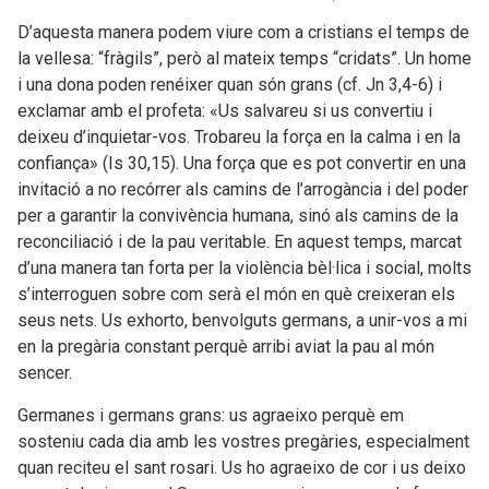
D’aquesta manera podem viure com a cristians el temps de
la vellesa: “fràgils”, però al mateix temps “cridats”. Un home
i una dona poden renéixer quan són grans (cf. Jn 3,4-6) i
exclamar amb el profeta: «Us salvareu si us convertiu i
deixeu d’inquietar-vos. Trobareu la força en la calma i en la
confiança» (Is 30,15). Una força que es pot convertir en una
invitació a no recórrer als camins de l’arrogància i del poder
per a garantir la convivència humana, sinó als camins de la
reconciliació i de la pau veritable. En aquest temps, marcat
d’una manera tan forta per la violència bèl·lica i social, molts
s’interroguen sobre com serà el món en què creixeran els
seus nets. Us exhorto, benvolguts germans, a unir-vos a mi
en la pregària constant perquè arribi aviat la pau al món
sencer.
Germanes i germans grans: us agraeixo perquè em
sosteniu cada dia amb les vostres pregàries, especialment
quan reciteu el sant rosari. Us ho agraeixo de cor i us deixo