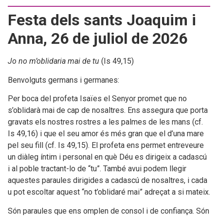
Festa dels sants Joaquim i
Anna, 26 de juliol de 2026
Jo no m’oblidaria mai de tu
(Is 49,15)
Benvolguts germans i germanes:
Per boca del profeta Isaïes el Senyor promet que no
s’oblidarà mai de cap de nosaltres. Ens assegura que porta
gravats els nostres rostres a les palmes de les mans (cf.
Is 49,16) i que el seu amor és més gran que el d’una mare
pel seu fill (cf. Is 49,15). El profeta ens permet entreveure
un diàleg íntim i personal en què Déu es dirigeix a cadascú
i al poble tractant-lo de “tu”. També avui podem llegir
aquestes paraules dirigides a cadascú de nosaltres, i cada
u pot escoltar aquest “no t’oblidaré mai” adreçat a si mateix.
Són paraules que ens omplen de consol i de confiança. Són