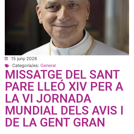
15 juny 2026
Categoria/es:
General
MISSATGE DEL SANT
PARE LLEÓ XIV PER A
LA VI JORNADA
MUNDIAL DELS AVIS I
DE LA GENT GRAN