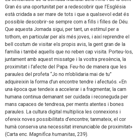
Gran és una oportunitat per a redescobrir que l’Església
està cridada a ser mare de tots i que a qualsevol edat és
possible descobrir-se sempre com a fills i filles de Déu.
Que aquesta Jornada sigui, per tant, un estímul per a
tothom, en particular per als més joves, i així reprendre el
bell costum de visitar els propis avis, la gent gran de la
família i també aquells que no reben cap visita. Porteu-los,
juntament amb aquest missatge i la vostra presència, la
proximitat i l’afecte del Papa. Feu-ho de manera que les
paraules del profeta “Jo no m’oblidaria mai de tu”
adquireixin la forma d’un encontre tendre i afectuós. «En
una època que tendeix a accelerar i a fragmentar, la carn
humana continua demanant ser cuidada i reconeguda per
mans capaces de tendresa, per ments atentes i bones
paraules. La cultura digital multiplica les connexions i
ofereix noves possibilitats d’encontre; tanmateix, el cor
humà conserva una necessitat irrenunciable de proximitat»
(Carta enc.
Magnifica humanitas
, 239).