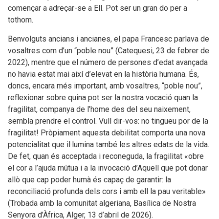
començar a adreçar-se a Ell. Pot ser un gran do per a
tothom.
Benvolguts ancians i ancianes, el papa Francesc parlava de
vosaltres com d’un “poble nou” (Catequesi, 23 de febrer de
2022), mentre que el número de persones d’edat avançada
no havia estat mai així d’elevat en la història humana. És,
doncs, encara més important, amb vosaltres, “poble nou”,
reflexionar sobre quina pot ser la nostra vocació quan la
fragilitat, companya de l’home des del seu naixement,
sembla prendre el control. Vull dir-vos: no tingueu por de la
fragilitat! Pròpiament aquesta debilitat comporta una nova
potencialitat que il·lumina també les altres edats de la vida.
De fet, quan és acceptada i reconeguda, la fragilitat «obre
el cor a l’ajuda mútua i a la invocació d’Aquell que pot donar
allò que cap poder humà és capaç de garantir: la
reconciliació profunda dels cors i amb ell la pau veritable»
(Trobada amb la comunitat algeriana, Basílica de Nostra
Senyora d’Àfrica, Alger, 13 d’abril de 2026).