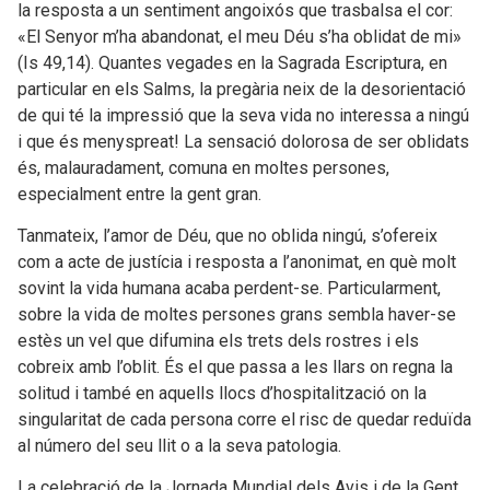
la resposta a un sentiment angoixós que trasbalsa el cor:
«El Senyor m’ha abandonat, el meu Déu s’ha oblidat de mi»
(Is 49,14). Quantes vegades en la Sagrada Escriptura, en
particular en els Salms, la pregària neix de la desorientació
de qui té la impressió que la seva vida no interessa a ningú
i que és menyspreat! La sensació dolorosa de ser oblidats
és, malauradament, comuna en moltes persones,
especialment entre la gent gran.
Tanmateix, l’amor de Déu, que no oblida ningú, s’ofereix
com a acte de justícia i resposta a l’anonimat, en què molt
sovint la vida humana acaba perdent-se. Particularment,
sobre la vida de moltes persones grans sembla haver-se
estès un vel que difumina els trets dels rostres i els
cobreix amb l’oblit. És el que passa a les llars on regna la
solitud i també en aquells llocs d’hospitalització on la
singularitat de cada persona corre el risc de quedar reduïda
al número del seu llit o a la seva patologia.
La celebració de la Jornada Mundial dels Avis i de la Gent