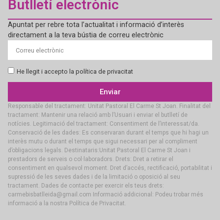
Butlletí electrònic
Apuntat per rebre tota l’actualitat i informació d’interès
directament a la teva bústia de correu electrònic
He llegit i accepto la política de privacitat
Enviar
Responsable del tractament: Unitat Pastoral El Carme St Joan. Finalitat del
tractament: Mantenir una relació amb l’Usuari i enviar el butlletí de
notícies. Legitimació del tractament: Consentiment de l’interessat/da.
Conservació de les dades: Es conservaran durant el temps que hi hagi un
interès mutu o durant el temps que sigui necessari per al compliment
d’obligacions legals. Destinataris:Unitat Pastoral El Carme St Joan i
prestadors de serveis o col·laboradors. Drets: Dret a retirar el
consentiment en qualsevol moment. Dret d’accés, rectificació, portabilitat i
supressió de les seves dades i de la limitació o oposició al seu
tractament. Dades de contacte per exercir els teus drets:
carmebisbatlleida@gmail.com Informació addicional: Podeu trobar més
informació a la nostra Política de Privacitat.