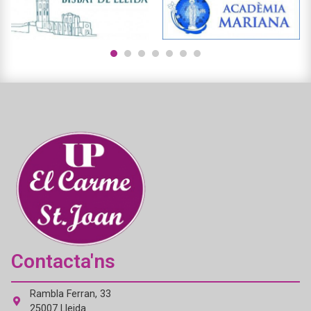
1
2
3
4
5
6
7
Contacta'ns
Rambla Ferran, 33
25007 Lleida