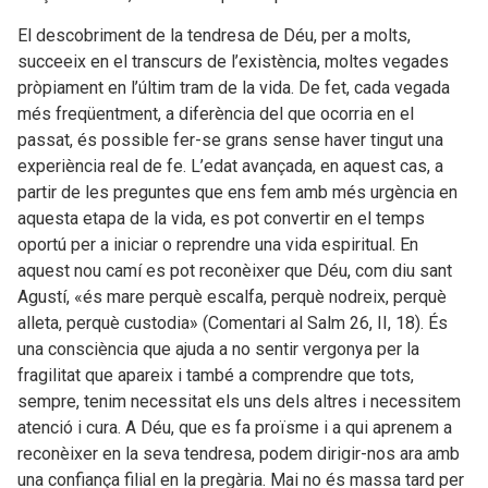
El descobriment de la tendresa de Déu, per a molts,
succeeix en el transcurs de l’existència, moltes vegades
pròpiament en l’últim tram de la vida. De fet, cada vegada
més freqüentment, a diferència del que ocorria en el
passat, és possible fer-se grans sense haver tingut una
experiència real de fe. L’edat avançada, en aquest cas, a
partir de les preguntes que ens fem amb més urgència en
aquesta etapa de la vida, es pot convertir en el temps
oportú per a iniciar o reprendre una vida espiritual. En
aquest nou camí es pot reconèixer que Déu, com diu sant
Agustí, «és mare perquè escalfa, perquè nodreix, perquè
alleta, perquè custodia» (Comentari al Salm 26, II, 18). És
una consciència que ajuda a no sentir vergonya per la
fragilitat que apareix i també a comprendre que tots,
sempre, tenim necessitat els uns dels altres i necessitem
atenció i cura. A Déu, que es fa proïsme i a qui aprenem a
reconèixer en la seva tendresa, podem dirigir-nos ara amb
una confiança filial en la pregària. Mai no és massa tard per