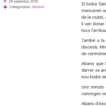
20 setembre 2015
El bisbe Sal
Categoria/es:
General
mancaven uns
de la ciutat,
li van donar
tocs l’arrib
També a la 
diocesà, Mn.
de cerimònie
Abans que M
darrer va a
nou bisbe de
Uns minuts 
canonges van
Abans d’inic