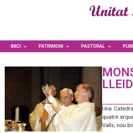
INICI
PATRIMONI
PASTORAL
PUB
MONS
LLEI
Una Catedra
quatre arque
Valls, nou b