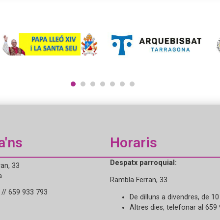
1
2
3
4
5
6
7
a'ns
Horaris
Despatx parroquial:
an, 33
a
Rambla Ferran, 33
// 659 933 793
De dilluns a divendres, de 10
Altres dies, telefonar al 659