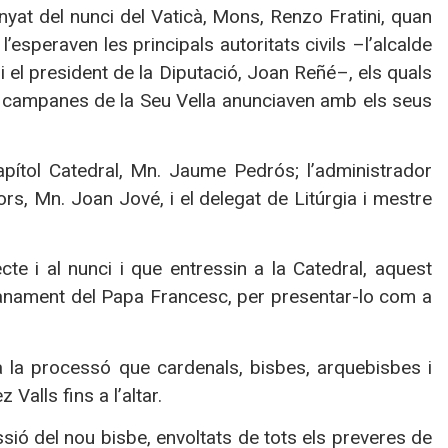
yat del nunci del Vaticà, Mons, Renzo Fratini, quan
’esperaven les principals autoritats civils –l’alcalde
 i el president de la Diputació, Joan Reñé–, els quals
es campanes de la Seu Vella anunciaven amb els seus
apítol Catedral, Mn. Jaume Pedrós; l’administrador
rs, Mn. Joan Jové, i el delegat de Litúrgia i mestre
e i al nunci i que entressin a la Catedral, aquest
nament del Papa Francesc, per presentar-lo com a
a la processó que cardenals, bisbes, arquebisbes i
alls fins a l’altar.
ssió del nou bisbe, envoltats de tots els preveres de