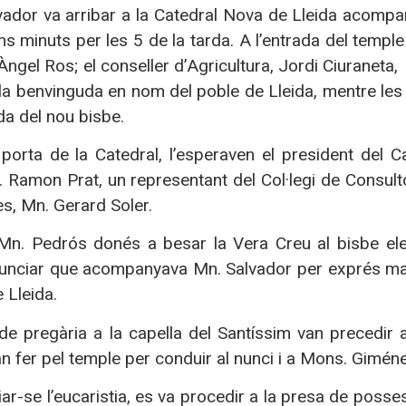
vador va arribar a la Catedral Nova de Lleida acompan
 minuts per les 5 de la tarda. A l’entrada del temple l
 Àngel Ros; el conseller d’Agricultura, Jordi Ciuraneta,
 la benvinguda en nom del poble de Lleida, mentre l
ada del nou bisbe.
porta de la Catedral, l’esperaven el president del C
 Ramon Prat, un representant del Col·legi de Consulto
s, Mn. Gerard Soler.
n. Pedrós donés a besar la Vera Creu al bisbe elect
nunciar que acompanyava Mn. Salvador per exprés ma
 Lleida.
de pregària a la capella del Santíssim van precedir 
 fer pel temple per conduir al nunci i a Mons. Giménez V
iar-se l’eucaristia, es va procedir a la presa de posse