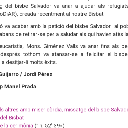
g del bisbe Salvador va anar a ajudar als refugiats
oDiAR), creada recentment al nostre Bisbat.
ó va acabar amb la petició del bisbe Salvador al pobl
bans de retirar-se per a saludar als qui havien atès l
eucaristia, Mons. Giménez Valls va anar fins als peu
i després tothom va atansar-se a felicitar el bis
 desitjar-li molts èxits.
Guijarro / Jordi Pérez
ep Manel Prada
els altres amb misericòrdia, missatge del bisbe Salvado
 del Bisbat
e la cerimònia
(1h. 52′ 39»)