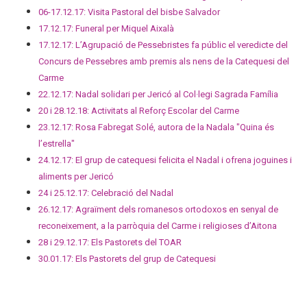
06-17.12.17: Visita Pastoral del bisbe Salvador
17.12.17: Funeral per Miquel Aixalà
17.12.17: L’Agrupació de Pessebristes fa públic el veredicte del
Concurs de Pessebres amb premis als nens de la Catequesi del
Carme
22.12.17: Nadal solidari per Jericó al Col·legi Sagrada Família
20 i 28.12.18: Activitats al Reforç Escolar del Carme
23.12.17: Rosa Fabregat Solé, autora de la Nadala "Quina és
l’estrella"
24.12.17: El grup de catequesi felicita el Nadal i ofrena joguines i
aliments per Jericó
24 i 25.12.17: Celebració del Nadal
26.12.17: Agraïment dels romanesos ortodoxos en senyal de
reconeixement, a la parròquia del Carme i religioses d’Aitona
28 i 29.12.17: Els Pastorets del TOAR
30.01.17: Els Pastorets del grup de Catequesi