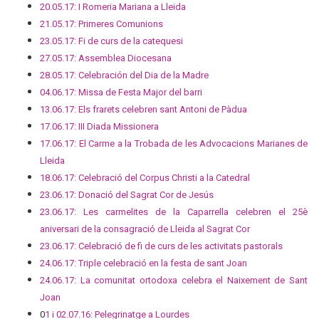
20.05.17: I Romeria Mariana a Lleida
21.05.17: Primeres Comunions
23.05.17: Fi de curs de la catequesi
27.05.17: Assemblea Diocesana
28.05.17: Celebración del Dia de la Madre
04.06.17: Missa de Festa Major del barri
13.06.17: Els frarets celebren sant Antoni de Pàdua
17.06.17: III Diada Missionera
17.06.17: El Carme a la Trobada de les Advocacions Marianes de
Lleida
18.06.17: Celebració del Corpus Christi a la Catedral
23.06.17: Donació del Sagrat Cor de Jesús
23.06.17: Les carmelites de la Caparrella celebren el 25è
aniversari de la consagració de Lleida al Sagrat Cor
23.06.17: Celebració de fi de curs de les activitats pastorals
24.06.17: Triple celebració en la festa de sant Joan
24.06.17: La comunitat ortodoxa celebra el Naixement de Sant
Joan
0
1 i 02.07.16: Pelegrinatge a Lourdes