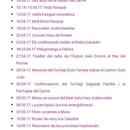
14.04.17: Vint anys de la Passió del Carme
13,14 i 15.04.17: Tridu Pasqual
15.04.17: Vetlla Pasqual ecumènica
16.04.17: Molt Bona Pasqua!
18.04.17: Recordant Jovita Reverter
22.04.17: Concert Veus de Ponent
24.04.17: Els confirmands visiten el Bisbe Salvador
18-25.04.17: Pelegrinatge a Fàtima
27.04.17: Trasllat del culte de l’Oratori dels Dolors al Peu del
Romeu
28.04.17: Alumnes del Col·legi Enric Farreny visiten el Carme i Sant
Joan
30.04.17: Confirmacions del Col·legi Sagrada Família i la
Parròquia del Carme
05.05.17: Missa en record del Beat Salvi Huix, bisbe màrtir
06.05.17: La parròquia i la nova evangelització
07.05.17: Flors i poemes a Maria
13.05.17: Rosari de nens a la Catedral
14.05.17: Renovació de les promeses baptismals