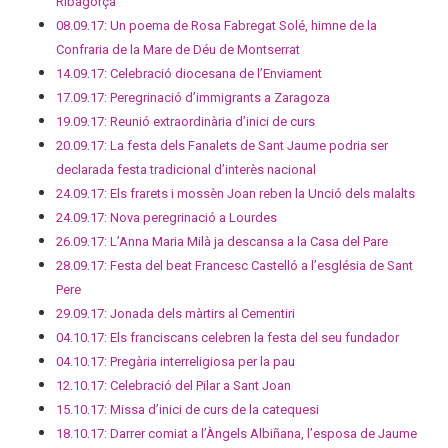
Ribagorça
08.09.17: Un poema de Rosa Fabregat Solé, himne de la
Confraria de la Mare de Déu de Montserrat
14.09.17: Celebració diocesana de l’Enviament
17.09.17: Peregrinació d’immigrants a Zaragoza
19.09.17: Reunió extraordinària d’inici de curs
20.09.17: La festa dels Fanalets de Sant Jaume podria ser
declarada festa tradicional d’interès nacional
24.09.17: Els frarets i mossèn Joan reben la Unció dels malalts
24.09.17: Nova peregrinació a Lourdes
26.09.17: L’Anna Maria Milà ja descansa a la Casa del Pare
28.09.17: Festa del beat Francesc Castelló a l’església de Sant
Pere
29.09.17: Jonada dels màrtirs al Cementiri
04.10.17: Els franciscans celebren la festa del seu fundador
04.10.17: Pregària interreligiosa per la pau
12.10.17: Celebració del Pilar a Sant Joan
15.10.17: Missa d’inici de curs de la catequesi
18.10.17: Darrer comiat a l’Àngels Albiñana, l’esposa de Jaume