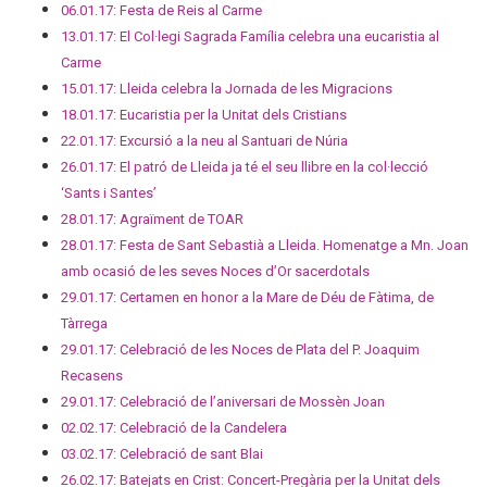
06.01.17: Festa de Reis al Carme
13.01.17: El Col·legi Sagrada Família celebra una eucaristia al
Carme
15.01.17: Lleida celebra la Jornada de les Migracions
18.01.17: Eucaristia per la Unitat dels Cristians
22.01.17: Excursió a la neu al Santuari de Núria
26.01.17: El patró de Lleida ja té el seu llibre en la col·lecció
‘Sants i Santes’
28.01.17: Agraïment de TOAR
28.01.17: Festa de Sant Sebastià a Lleida. Homenatge a Mn. Joan
amb ocasió de les seves Noces d’Or sacerdotals
29.01.17: Certamen en honor a la Mare de Déu de Fàtima, de
Tàrrega
29.01.17: Celebració de les Noces de Plata del P. Joaquim
Recasens
29.01.17: Celebració de l’aniversari de Mossèn Joan
02.02.17: Celebració de la Candelera
03.02.17: Celebració de sant Blai
26.02.17: Batejats en Crist: Concert-Pregària per la Unitat dels