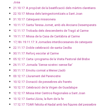
Josa
21.10.17: A propòsit de la beatificació dels màrtirs claretians
22.10.17: Missa dels laringectomitzats a Sant Joan
31.10.17: Catequesi missionera
10.11.17: Santa Teresa Jornet, amb els Ancians Desemperats
12.11.17: Trobada dels descendents de Tragó al Carme
19.11.17: Missa de la Casa de Cantàbria al Carme
17,18 i 19.11.17: X Jornades interdiocesanes de catequesi
22.11.17: Doble celebració de santa Cecília
30.11.17: Reforç escolar al Carme
05.12.17: Carta i programa de la Visita Pastoral del Bisbe
26.11.17: Jornada ‘Sense sostre i sense llar’
30.11.17: Emotiu comiat a Merxe Lladó
03.12.17: Lliurament del Parenostre
10.12.17: Donació de pessebres als frarets
10.12.17: Celebració de la Virgen de Guadalupe
12.12.17: Missa Inter Centros Regionales a Sant Joan
13.12.17: Santa Llúcia, la llum de la fe
17.12.17: TOAR felicita el Nadal amb les figures del pessebre