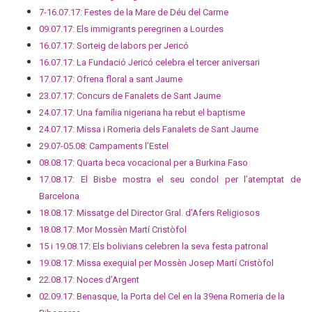
7-16.07.17: Festes de la Mare de Déu del Carme
09.07.17: Els immigrants peregrinen a Lourdes
16.07.17: Sorteig de labors per Jericó
16.07.17: La Fundació Jericó celebra el tercer aniversari
17.07.17: Ofrena floral a sant Jaume
23.07.17: Concurs de Fanalets de Sant Jaume
24.07.17: Una família nigeriana ha rebut el baptisme
24.07.17: Missa i Romeria dels Fanalets de Sant Jaume
29.07-05.08: Campaments l’Estel
08.08.17: Quarta beca vocacional per a Burkina Faso
17.08.17: El Bisbe mostra el seu condol per l’atemptat de
Barcelona
18.08.17: Missatge del Director Gral. d’Afers Religiosos
18.08.17: Mor Mossèn Martí Cristòfol
15 i 19.08.17: Els bolivians celebren la seva festa patronal
19.08.17: Missa exequial per Mossèn Josep Martí Cristòfol
22.08.17: Noces d’Argent
02.09.17: Benasque, la Porta del Cel en la 39ena Romeria de la