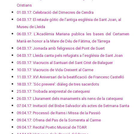
Cristians
01.03.17: Celebració del Dimecres de Cendra
04.03.17: El retaule gòtic de l’antiga església de Sant Joan, al
Museu de Lleida
06.03.17: L’Acadèmia Mariana publica les bases del Certamen
Marià en honor a la Mare de Déu de Fàtima, de Tàrrega
04.03.17: Jornada amb feligresos del Pont de Suert
04.03.17: Lleida canta pels refugiats a l’església de Sant Joan
05.03.17: Viacrucis al Santuari del Sant Crist de Balaguer
10.03.17: Viacrucis de Vida Creixent al Carme
11.03.17: XVI Aniversari de la beatificació de Francesc Castelló
18.03.17: ‘Sóc prevere’: diàleg de tres sacerdots
25.03.17: Trobada arxiprestal de catequesi
26.03.17: Lliurament dels manaments als nens de la catequesi
07.04.17: Invitació del Bisbe Salvador als actes de Setmana Santa
09.04.17: Processó de Rams i Missa de la Passió
09.04.17: Ofrena del Pas de la Somereta al Carme
09.04.17: Recital Poetic Musical de TOAR