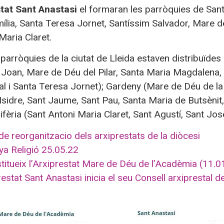
stat Sant Anastasi
el formaran les parròquies de San
lia, Santa Teresa Jornet, Santíssim Salvador, Mare d
Maria Claret.
s parròquies de la ciutat de Lleida estaven distribuïdes
Joan, Mare de Déu del Pilar, Santa Maria Magdalena, S
l i Santa Teresa Jornet); Gardeny (Mare de Déu de l
 Isidre, Sant Jaume, Sant Pau, Santa Maria de Butsènit
rifèria (Sant Antoni Maria Claret, Sant Agustí, Sant Jo
de reorganitzacio dels arxiprestats de la diòcesi
ya Religió 25.05.22
titueix l’Arxiprestat Mare de Déu de l’Acadèmia (11.0
restat Sant Anastasi inicia el seu Consell arxiprestal d