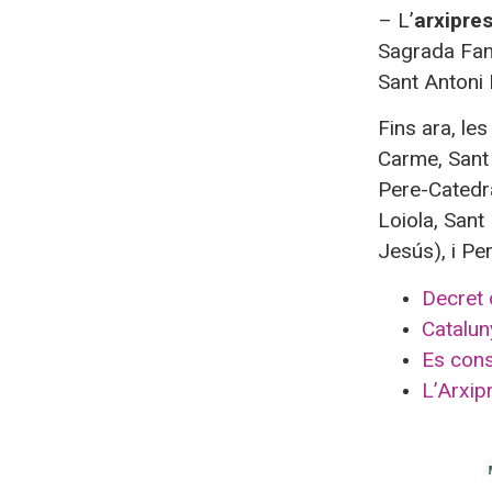
– L’
arxipre
Sagrada Famí
Sant Antoni 
Fins ara, le
Carme, Sant 
Pere-Catedra
Loiola, Sant
Jesús), i Pe
De
cret 
Catalun
Es cons
L’Arxip