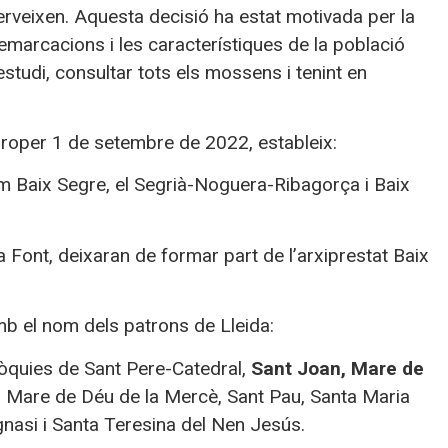
serveixen. Aquesta decisió ha estat motivada per la
emarcacions i les característiques de la població
estudi, consultar tots els mossens i tenint en
proper 1 de setembre de 2022, estableix:
om Baix Segre, el Segrià-Noguera-Ribagorça i Baix
a Font, deixaran de formar part de l’arxiprestat Baix
mb el nom dels patrons de Lleida:
òquies de Sant Pere-Catedral,
Sant Joan, Mare de
y, Mare de Déu de la Mercè, Sant Pau, Santa Maria
gnasi i Santa Teresina del Nen Jesús.