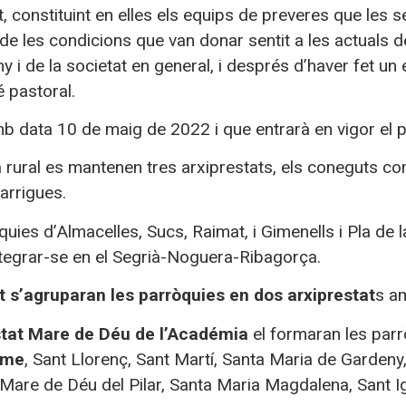
t, constituint en elles els equips de preveres que les 
de les condicions que van donar sentit a les actuals d
y i de la societat en general, i després d’haver fet un 
 pastoral.
mb data 10 de maig de 2022 i que entrarà en vigor el 
a rural es mantenen tres arxiprestats, els coneguts c
arrigues.
quies d’Almacelles, Sucs, Raimat, i Gimenells i Pla de l
tegrar-se en el Segrià-Noguera-Ribagorça.
at s’agruparan les parròquies en dos arxiprestat
s a
stat Mare de Déu de l’Académia
el formaran les parr
rme
, Sant Llorenç, Sant Martí, Santa Maria de Garden
 Mare de Déu del Pilar, Santa Maria Magdalena, Sant I