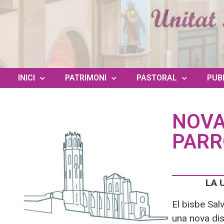
INICI
PATRIMONI
PASTORAL
PUB
NOVA
PARR
LA 
El bisbe Sal
una nova dis