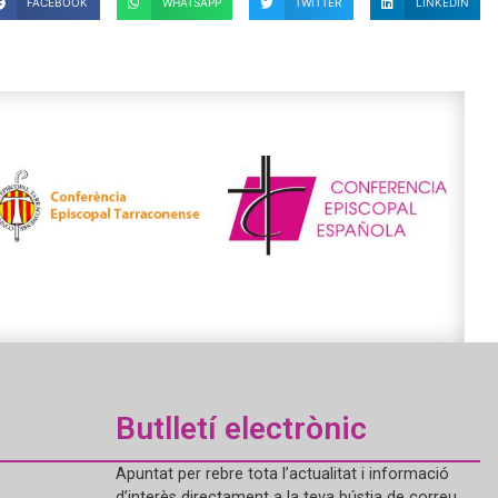
FACEBOOK
WHATSAPP
TWITTER
LINKEDIN
Butlletí electrònic
Apuntat per rebre tota l’actualitat i informació
d’interès directament a la teva bústia de correu