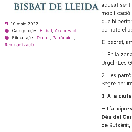
aquest senti
modificació 
que hi pertan
10 maig 2022
compte el bé
,
Categoria/es:
Bisbat
Arxiprestat
,
,
Etiqueta/es:
Decret
Parròquies
El decret, a
Reorganització
1. En la zon
Urgell-Les G
2. Les parrò
Segre per in
3.
A la ciut
– L’
arxipre
Déu del Ca
de Butsènit,