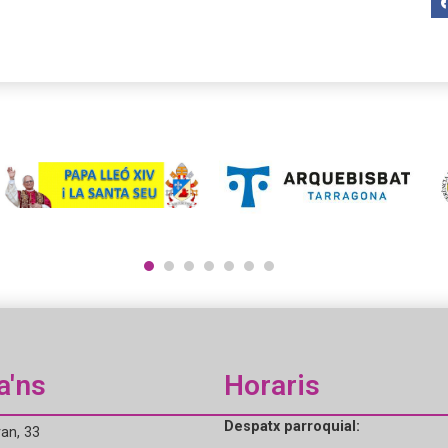
1
2
3
4
5
6
7
a'ns
Horaris
Despatx parroquial:
an, 33