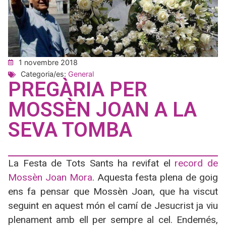
1 novembre 2018
Categoria/es:
General
PREGÀRIA PER
MOSSÈN JOAN A LA
SEVA TOMBA
La Festa de Tots Sants ha revifat el
record de
Mossèn Joan Mora
. Aquesta festa plena de goig
ens fa pensar que Mossèn Joan, que ha viscut
seguint en aquest món el camí de Jesucrist ja viu
plenament amb ell per sempre al cel. Endemés,