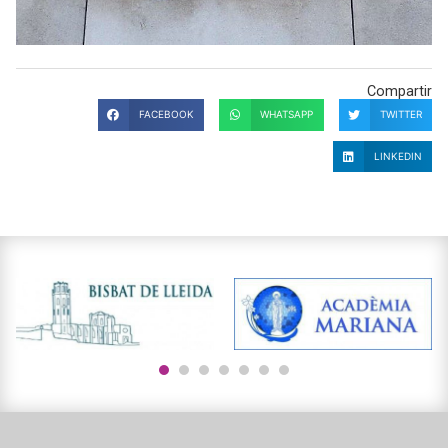
Compartir
FACEBOOK
WHATSAPP
TWITTER
LINKEDIN
1
2
3
4
5
6
7