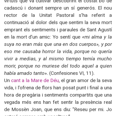
virtuts que va cultivar descobrint el costat bo de
cadascú i donant sempre un sí generós. El nou
rector de la Unitat Pastoral s’ha referit a
continuació al dolor dels que sentim la seva mort
emprant els sentiments i paraules de Sant Agustí
en la mort d’un amic: Yo sentí que
«mi alma y la
suya no eran más que una en dos cuerpos», y por
eso me causaba horror la vida, porque no quería
vivir a medias, y al mismo tiempo temía mucho
morir, porque no muriese del todo aquel a quien
había amado tanto
»
. (Confesiones VI, 11).
Un
cant a la Mare de Déu
, el gran amor de la seva
vida, i l’ofrena de flors han posat punt i final a una
hora de pregària i sentiments compartits que una
vegada més ens han fet sentir la presència real
de Mossèn Joan, que ens diu: "Reseu per mi. Jo