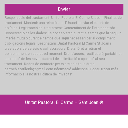
Enviar
Responsable del tractament: Unitat Pastoral El Carme St Joan. Finalitat del
tractament: Mantenir una relació amb l’Usuari i enviar el butlletí de
notícies. Legitimació del tractament: Consentiment de l’interessat/da.
Conservació de les dades: Es conservaran durant el temps que hi hagi un
interès mutu o durant el temps que sigui necessari per al compliment
d’obligacions legals. Destinataris:Unitat Pastoral El Carme St Joan i
prestadors de serveis o col·laboradors. Drets: Dret a retirar el
consentiment en qualsevol moment. Dret d’accés, rectificació, portabilitat i
supressió de les seves dades i de la limitació o oposició al seu
tractament. Dades de contacte per exercir els teus drets:
carmebisbatlleida@gmail.com Informació addicional: Podeu trobar més
informació a la nostra Política de Privacitat.
Unitat Pastoral El Carme – Sant Joan ®