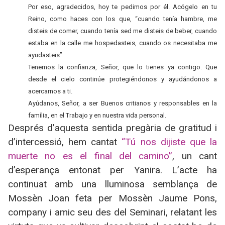
Por eso, agradecidos, hoy te pedimos por él. Acógelo en tu
Reino, como haces con los que, “cuando tenía hambre, me
disteis de comer, cuando tenía sed me disteis de beber, cuando
estaba en la calle me hospedasteis, cuando os necesitaba me
ayudasteis”.
Tenemos la confianza, Señor, que lo tienes ya contigo. Que
desde el cielo continúe protegiéndonos y ayudándonos a
acercarnos a ti.
Ayúdanos, Señor, a ser Buenos critianos y responsables en la
família, en el Trabajo y en nuestra vida personal.
Després d’aquesta sentida pregària de gratitud i
d’intercessió, hem cantat
“Tú nos dijiste que la
muerte no es el final del camino”
, un cant
d’esperança entonat per Yanira. L’acte ha
continuat amb una lluminosa semblança de
Mossèn Joan feta per Mossèn Jaume Pons,
company i amic seu des del Seminari, relatant les