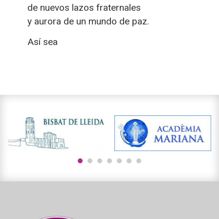
de nuevos lazos fraternales
y aurora de un mundo de paz.
Así sea
1
2
3
4
5
6
7