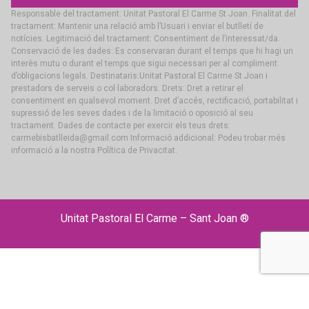
Responsable del tractament: Unitat Pastoral El Carme St Joan. Finalitat del
tractament: Mantenir una relació amb l’Usuari i enviar el butlletí de
notícies. Legitimació del tractament: Consentiment de l’interessat/da.
Conservació de les dades: Es conservaran durant el temps que hi hagi un
interès mutu o durant el temps que sigui necessari per al compliment
d’obligacions legals. Destinataris:Unitat Pastoral El Carme St Joan i
prestadors de serveis o col·laboradors. Drets: Dret a retirar el
consentiment en qualsevol moment. Dret d’accés, rectificació, portabilitat i
supressió de les seves dades i de la limitació o oposició al seu
tractament. Dades de contacte per exercir els teus drets:
carmebisbatlleida@gmail.com Informació addicional: Podeu trobar més
informació a la nostra Política de Privacitat.
Unitat Pastoral El Carme – Sant Joan ®