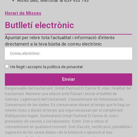
Altres dies, telefonar al 659 933 793
Horari de Misses
Butlletí electrònic
Apuntat per rebre tota l’actualitat i informació d’interès
directament a la teva bústia de correu electrònic
He llegit i accepto la política de privacitat
Enviar
Responsable del tractament: Unitat Pastoral El Carme St Joan. Finalitat del
tractament: Mantenir una relació amb l’Usuari i enviar el butlletí de
notícies. Legitimació del tractament: Consentiment de l’interessat/da.
Conservació de les dades: Es conservaran durant el temps que hi hagi un
interès mutu o durant el temps que sigui necessari per al compliment
d’obligacions legals. Destinataris:Unitat Pastoral El Carme St Joan i
prestadors de serveis o col·laboradors. Drets: Dret a retirar el
consentiment en qualsevol moment. Dret d’accés, rectificació, portabilitat i
supressió de les seves dades i de la limitació o oposició al seu