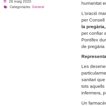
26 maig 2020
humanitat e
Categoria/es:
General
L’oració ma
per Consell 
la pregària
per confiar 
Pontífex dur
de pregària
Representa
Les desenes
particularme
sanitari que
tots aquells
infermera, p
Un farmacèut