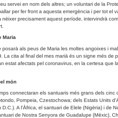
seu servei en nom dels altres; un voluntari de la Prote
allar per fer front a aquesta emergència i per tot el 
néixer precisament aquest període, intervindrà com a
t.
e Maria
e posarà als peus de Maria les moltes angoixes i mal
 La cita al final del mes marià és un signe més de pr
 estat afectats pel coronavirus, en la certesa que l
del món
emps connectaran els santuaris més grans dels cinc 
tondo, Pompeia, Czestochowa; dels Estats Units d’
D.C.). A l’Àfrica, el santuari de Elele (Nigèria) i de 
santuari de Nostra Senyora de Guadalupe (Mèxic), Ch