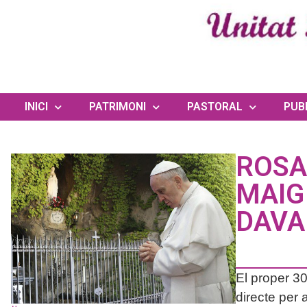
INICI
PATRIMONI
PASTORAL
PUB
ROSA
MAIG
DAVA
El proper 3
directe per 