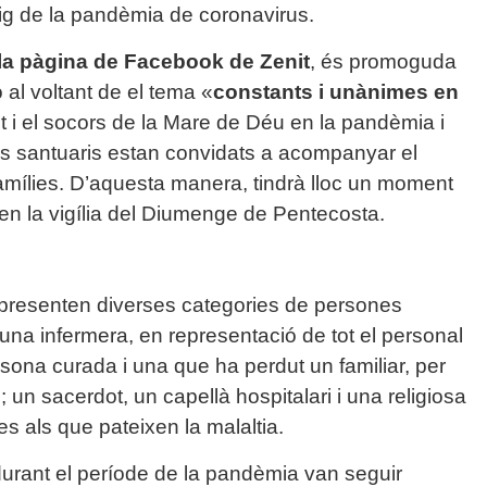
ig de la pandèmia de coronavirus.
 la pàgina de Facebook de Zenit
, és promoguda
 al voltant de el tema «
constants i unànimes en
jut i el socors de la Mare de Déu en la pandèmia i
els santuaris estan convidats a acompanyar el
famílies. D’aquesta manera, tindrà lloc un moment
en la vigília del Diumenge de Pentecosta.
presenten diverses categories de persones
 una infermera, en representació de tot el personal
ersona curada i una que ha perdut un familiar, per
 un sacerdot, un capellà hospitalari i una religiosa
s als que pateixen la malaltia.
durant el període de la pandèmia van seguir