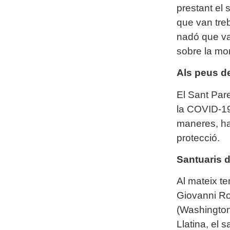
prestant el 
que van treb
nadó que va 
sobre la mor
Als peus d
El Sant Par
la COVID-19.
maneres, han
protecció.
Santuaris 
Al mateix t
Giovanni Ro
(Washington 
Llatina, el 