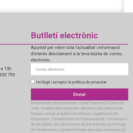
Butlletí electrònic
Apuntat per rebre tota l’actualitat i informació
d’interès directament a la teva bústia de correu
electrònic
 a 13h
 933 793
He llegit i accepto la política de privacitat
Enviar
Responsable del tractament: Unitat Pastoral El Carme St
Joan. Finalitat del tractament: Mantenir una relació amb
l’Usuari i enviar el butlletí de notícies. Legitimació del
tractament: Consentiment de l’interessat/da. Conservació
de les dades: Es conservaran durant el temps que hi hagi
un interès mutu o durant el temps que sigui necessari per