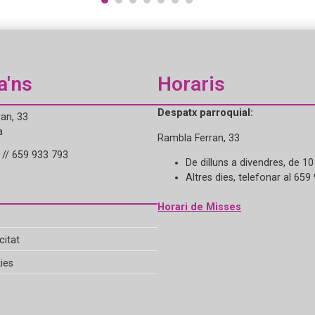
1
2
3
4
5
6
7
a'ns
Horaris
Despatx parroquial:
an, 33
a
Rambla Ferran, 33
// 659 933 793
De dilluns a divendres, de 10
Altres dies, telefonar al 659
Horari de Misses
citat
ies