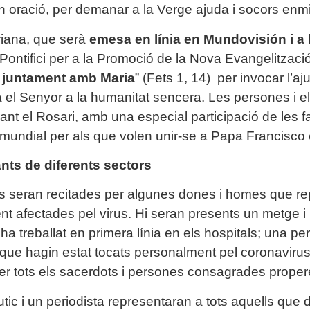
n oració, per demanar a la Verge ajuda i socors enm
riana, que serà
emesa en línia en Mundovisión i a
Pontifici per a la Promoció de la Nova Evangelització
, juntament amb Maria
” (Fets 1, 14) per invocar l’a
a el Senyor a la humanitat sencera. Les persones i 
ant el Rosari, amb una especial participació de les 
 mundial per als que volen unir-se a Papa Francisco 
nts de diferents sectors
 seran recitades per algunes dones i homes que re
nt afectades pel virus. Hi seran presents un metge i
 ha treballat en primera línia en els hospitals; una p
 que hagin estat tocats personalment pel coronavirus;
er tots els sacerdots i persones consagrades propere
ic i un periodista representaran a tots aquells que 