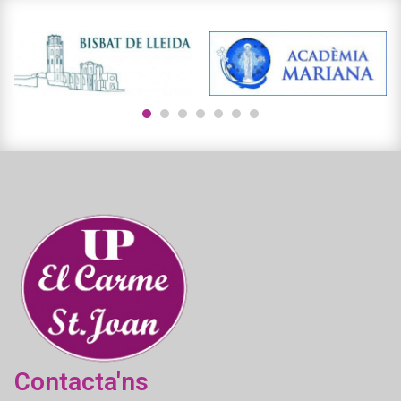
1
2
3
4
5
6
7
Contacta'ns