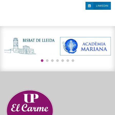
LINKEDIN
1
2
3
4
5
6
7