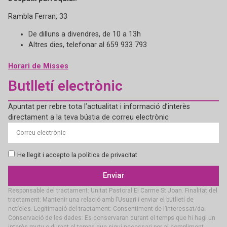
Rambla Ferran, 33
De dilluns a divendres, de 10 a 13h
Altres dies, telefonar al 659 933 793
Horari de Misses
Butlletí electrònic
Apuntat per rebre tota l’actualitat i informació d’interès
directament a la teva bústia de correu electrònic
He llegit i accepto la política de privacitat
Enviar
Responsable del tractament: Unitat Pastoral El Carme St Joan. Finalitat del
tractament: Mantenir una relació amb l’Usuari i enviar el butlletí de
notícies. Legitimació del tractament: Consentiment de l’interessat/da.
Conservació de les dades: Es conservaran durant el temps que hi hagi un
interès mutu o durant el temps que sigui necessari per al compliment